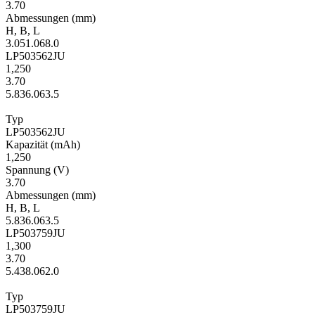
3.70
Ab­mes­sungen
(mm)
H
,
B
,
L
3.0
51.0
68.0
LP503562JU
1,250
3.70
5.8
36.0
63.5
Typ
LP503562JU
Kapa­zität
(mAh)
1,250
Span­nung
(V)
3.70
Ab­mes­sungen
(mm)
H
,
B
,
L
5.8
36.0
63.5
LP503759JU
1,300
3.70
5.4
38.0
62.0
Typ
LP503759JU