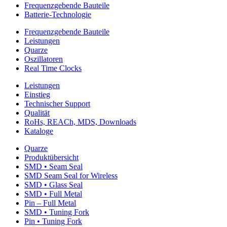
Frequenzgebende Bauteile
Batterie-Technologie
Frequenzgebende Bauteile
Leistungen
Quarze
Oszillatoren
Real Time Clocks
Leistungen
Einstieg
Technischer Support
Qualität
RoHs, REACh, MDS, Downloads
Kataloge
Quarze
Produktübersicht
SMD • Seam Seal
SMD Seam Seal for Wireless
SMD • Glass Seal
SMD • Full Metal
Pin – Full Metal
SMD • Tuning Fork
Pin • Tuning Fork