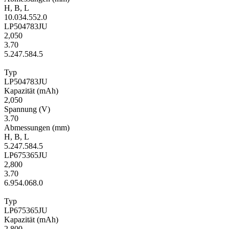
H
,
B
,
L
10.0
34.5
52.0
LP504783JU
2,050
3.70
5.2
47.5
84.5
Typ
LP504783JU
Kapa­zität
(mAh)
2,050
Span­nung
(V)
3.70
Ab­mes­sungen
(mm)
H
,
B
,
L
5.2
47.5
84.5
LP675365JU
2,800
3.70
6.9
54.0
68.0
Typ
LP675365JU
Kapa­zität
(mAh)
2,800