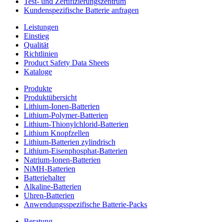
Test- und Zertifizierungszentrum
Kundenspezifische Batterie anfragen
Leistungen
Einstieg
Qualität
Richtlinien
Product Safety Data Sheets
Kataloge
Produkte
Produktübersicht
Lithium-Ionen-Batterien
Lithium-Polymer-Batterien
Lithium-Thionylchlorid-Batterien
Lithium Knopfzellen
Lithium-Batterien zylindrisch
Lithium-Eisenphosphat-Batterien
Natrium-Ionen-Batterien
NiMH-Batterien
Batteriehalter
Alkaline-Batterien
Uhren-Batterien
Anwendungsspezifische Batterie-Packs
Beratung