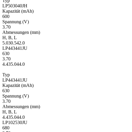
Typ
LP503040JH
Kapa­zität
(mAh)
600
Span­nung
(V)
3.70
Ab­mes­sungen
(mm)
H
,
B
,
L
5.0
30.5
42.0
LP443441JU
630
3.70
4.4
35.0
44.0
Typ
LP443441JU
Kapa­zität
(mAh)
630
Span­nung
(V)
3.70
Ab­mes­sungen
(mm)
H
,
B
,
L
4.4
35.0
44.0
LP102530JU
680