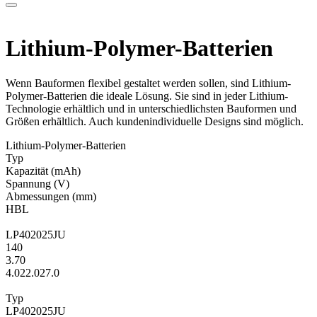
Lithium-Polymer-Batterien
Wenn Bauformen flexibel gestaltet werden sollen, sind Lithium-
Polymer-Batterien die ideale Lösung. Sie sind in jeder Lithium-
Technologie erhältlich und in unterschiedlichsten Bauformen und
Größen erhältlich. Auch kundenindividuelle Designs sind möglich.
Lithium-Polymer-Batterien
Typ
Kapa­zität
(mAh)
Span­nung
(V)
Ab­mes­sungen
(mm)
H
B
L
LP402025JU
140
3.70
4.0
22.0
27.0
Typ
LP402025JU