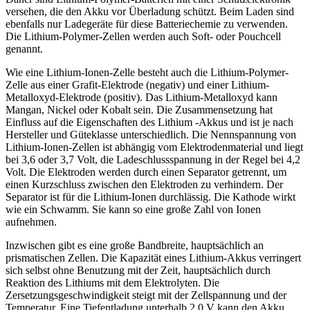
versehen, die den Akku vor Überladung schützt. Beim Laden sind
ebenfalls nur Ladegeräte für diese Batteriechemie zu verwenden.
Die Lithium-Polymer-Zellen werden auch Soft- oder Pouchcell
genannt.
Wie eine Lithium-Ionen-Zelle besteht auch die Lithium-Polymer-
Zelle aus einer Grafit-Elektrode (negativ) und einer Lithium-
Metalloxyd-Elektrode (positiv). Das Lithium-Metalloxyd kann
Mangan, Nickel oder Kobalt sein. Die Zusammensetzung hat
Einfluss auf die Eigenschaften des Lithium -Akkus und ist je nach
Hersteller und Güteklasse unterschiedlich. Die Nennspannung von
Lithium-Ionen-Zellen ist abhängig vom Elektrodenmaterial und liegt
bei 3,6 oder 3,7 Volt, die Ladeschlussspannung in der Regel bei 4,2
Volt. Die Elektroden werden durch einen Separator getrennt, um
einen Kurzschluss zwischen den Elektroden zu verhindern. Der
Separator ist für die Lithium-Ionen durchlässig. Die Kathode wirkt
wie ein Schwamm. Sie kann so eine große Zahl von Ionen
aufnehmen.
Inzwischen gibt es eine große Bandbreite, hauptsächlich an
prismatischen Zellen. Die Kapazität eines Lithium-Akkus verringert
sich selbst ohne Benutzung mit der Zeit, hauptsächlich durch
Reaktion des Lithiums mit dem Elektrolyten. Die
Zersetzungsgeschwindigkeit steigt mit der Zellspannung und der
Temperatur. Eine Tiefentladung unterhalb 2,0 V kann den Akku