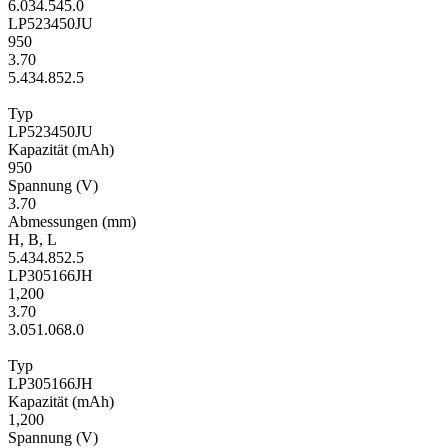
6.0
34.5
45.0
LP523450JU
950
3.70
5.4
34.8
52.5
Typ
LP523450JU
Kapa­zität
(mAh)
950
Span­nung
(V)
3.70
Ab­mes­sungen
(mm)
H
,
B
,
L
5.4
34.8
52.5
LP305166JH
1,200
3.70
3.0
51.0
68.0
Typ
LP305166JH
Kapa­zität
(mAh)
1,200
Span­nung
(V)