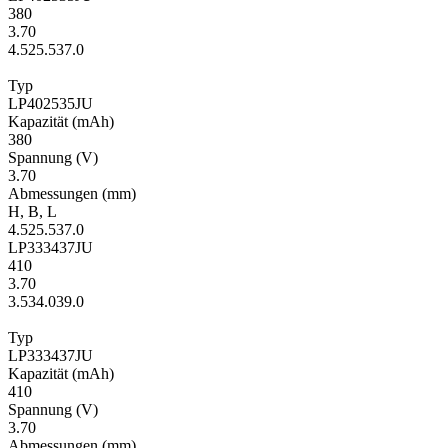
380
3.70
4.5
25.5
37.0
Typ
LP402535JU
Kapa­zität
(mAh)
380
Span­nung
(V)
3.70
Ab­mes­sungen
(mm)
H
,
B
,
L
4.5
25.5
37.0
LP333437JU
410
3.70
3.5
34.0
39.0
Typ
LP333437JU
Kapa­zität
(mAh)
410
Span­nung
(V)
3.70
Ab­mes­sungen
(mm)