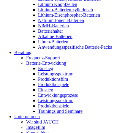
Lithium Knopfzellen
Lithium-Batterien zylindrisch
Lithium-Eisenphosphat-Batterien
Natrium-Ionen-Batterien
NiMH-Batterien
Batteriehalter
Alkaline-Batterien
Uhren-Batterien
Anwendungsspezifische Batterie-Packs
Beratung
Frequenz-Support
Batterie-Entwicklung
Einstieg
Leistungsspektrum
Produktionsfilm
Produktbeispiele
Einstieg
Entwicklungsprozess
Leistungsspektrum
Produktbeispiele
Trainings und Seminare
Unternehmen
Wir sind JAUCH
Imagefilm
Kennzahlen