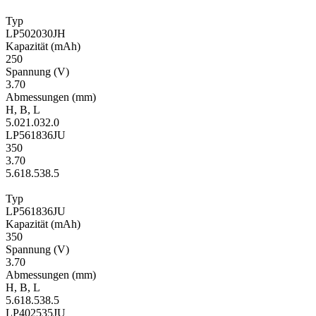
Typ
LP502030JH
Kapa­zität
(mAh)
250
Span­nung
(V)
3.70
Ab­mes­sungen
(mm)
H
,
B
,
L
5.0
21.0
32.0
LP561836JU
350
3.70
5.6
18.5
38.5
Typ
LP561836JU
Kapa­zität
(mAh)
350
Span­nung
(V)
3.70
Ab­mes­sungen
(mm)
H
,
B
,
L
5.6
18.5
38.5
LP402535JU