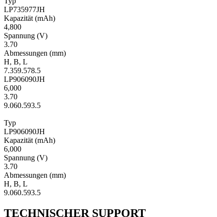
Typ
LP735977JH
Kapa­zität
(mAh)
4,800
Span­nung
(V)
3.70
Ab­mes­sungen
(mm)
H
,
B
,
L
7.3
59.5
78.5
LP906090JH
6,000
3.70
9.0
60.5
93.5
Typ
LP906090JH
Kapa­zität
(mAh)
6,000
Span­nung
(V)
3.70
Ab­mes­sungen
(mm)
H
,
B
,
L
9.0
60.5
93.5
TECHNISCHER SUPPORT