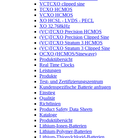
VCTCXO clipped sine
TCXO HCMOS
VCXO HCMOS
XO HCSL - LVDS - PECL
XO 32.768kHz
(VC)TCXO Precision HCMOS
(VC)TCXO Precision Clipped Sine
(VC)TCXO Stratum 3 HCMOS
(VC)TCXO Stratum 3 Clipped Sine
OCXO (HCMOS/Sinewave)
Produktübersicht
Real Time Clocks
Leistungen
Produkte
Test- und Zertifizierungszentrum
Kundenspezifische Batterie anfragen
Einstieg
Qualität
Richtlinien
Product Safety Data Sheets
Kataloge
Produktübersicht
Lithium-Ionen-Batterien
Lithium-Polymer-Batterien
Lithium-Thionylchlorid-Batterien