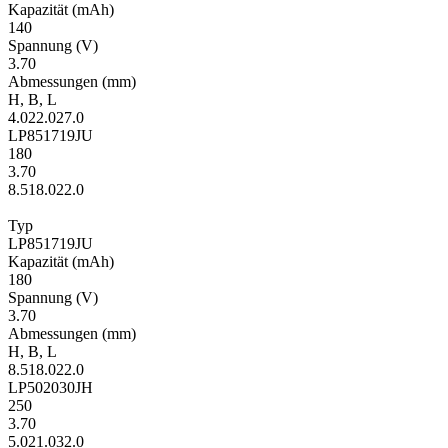
Kapa­zität
(mAh)
140
Span­nung
(V)
3.70
Ab­mes­sungen
(mm)
H
,
B
,
L
4.0
22.0
27.0
LP851719JU
180
3.70
8.5
18.0
22.0
Typ
LP851719JU
Kapa­zität
(mAh)
180
Span­nung
(V)
3.70
Ab­mes­sungen
(mm)
H
,
B
,
L
8.5
18.0
22.0
LP502030JH
250
3.70
5.0
21.0
32.0