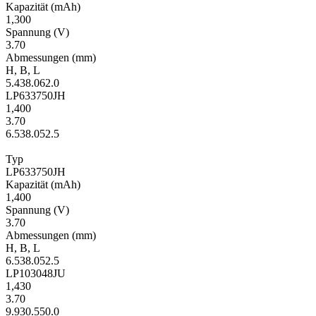
Kapa­zität
(mAh)
1,300
Span­nung
(V)
3.70
Ab­mes­sungen
(mm)
H
,
B
,
L
5.4
38.0
62.0
LP633750JH
1,400
3.70
6.5
38.0
52.5
Typ
LP633750JH
Kapa­zität
(mAh)
1,400
Span­nung
(V)
3.70
Ab­mes­sungen
(mm)
H
,
B
,
L
6.5
38.0
52.5
LP103048JU
1,430
3.70
9.9
30.5
50.0