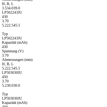
H
,
B
,
L
3.5
34.0
39.0
LP502243JU
430
3.70
5.2
22.5
45.5
Typ
LP502243JU
Kapa­zität
(mAh)
430
Span­nung
(V)
3.70
Ab­mes­sungen
(mm)
H
,
B
,
L
5.2
22.5
45.5
LP503030JU
450
3.70
5.2
30.0
30.0
Typ
LP503030JU
Kapa­zität
(mAh)
450