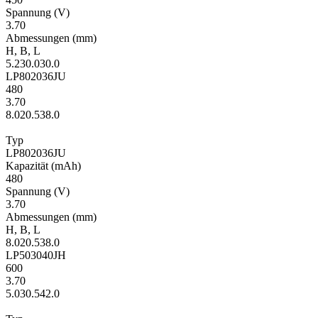
Span­nung
(V)
3.70
Ab­mes­sungen
(mm)
H
,
B
,
L
5.2
30.0
30.0
LP802036JU
480
3.70
8.0
20.5
38.0
Typ
LP802036JU
Kapa­zität
(mAh)
480
Span­nung
(V)
3.70
Ab­mes­sungen
(mm)
H
,
B
,
L
8.0
20.5
38.0
LP503040JH
600
3.70
5.0
30.5
42.0