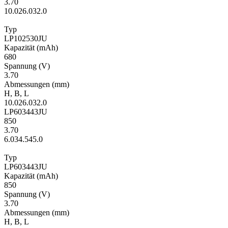
3.70
10.0
26.0
32.0
Typ
LP102530JU
Kapa­zität
(mAh)
680
Span­nung
(V)
3.70
Ab­mes­sungen
(mm)
H
,
B
,
L
10.0
26.0
32.0
LP603443JU
850
3.70
6.0
34.5
45.0
Typ
LP603443JU
Kapa­zität
(mAh)
850
Span­nung
(V)
3.70
Ab­mes­sungen
(mm)
H
,
B
,
L