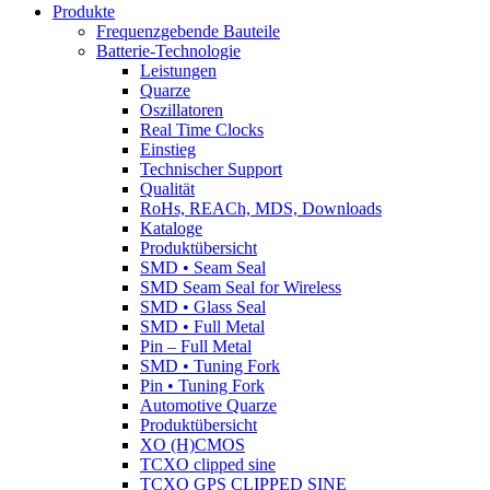
Produkte
Frequenzgebende Bauteile
Batterie-Technologie
Leistungen
Quarze
Oszillatoren
Real Time Clocks
Einstieg
Technischer Support
Qualität
RoHs, REACh, MDS, Downloads
Kataloge
Produktübersicht
SMD • Seam Seal
SMD Seam Seal for Wireless
SMD • Glass Seal
SMD • Full Metal
Pin – Full Metal
SMD • Tuning Fork
Pin • Tuning Fork
Automotive Quarze
Produktübersicht
XO (H)CMOS
TCXO clipped sine
TCXO GPS CLIPPED SINE