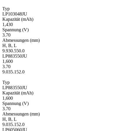
Typ
LP103048JU
Kapa­zität
(mAh)
1,430
Span­nung
(V)
3.70
Ab­mes­sungen
(mm)
H
,
B
,
L
9.9
30.5
50.0
LP883550JU
1,600
3.70
9.0
35.1
52.0
Typ
LP883550JU
Kapa­zität
(mAh)
1,600
Span­nung
(V)
3.70
Ab­mes­sungen
(mm)
H
,
B
,
L
9.0
35.1
52.0
LP605060JU