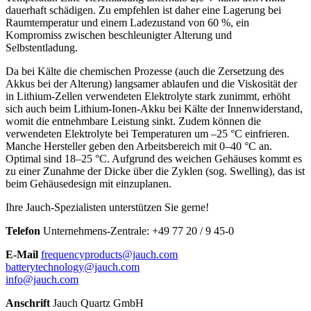
dauerhaft schädigen. Zu empfehlen ist daher eine Lagerung bei
Raumtemperatur und einem Ladezustand von 60 %, ein
Kompromiss zwischen beschleunigter Alterung und
Selbstentladung.
Da bei Kälte die chemischen Prozesse (auch die Zersetzung des
Akkus bei der Alterung) langsamer ablaufen und die Viskosität der
in Lithium-Zellen verwendeten Elektrolyte stark zunimmt, erhöht
sich auch beim Lithium-Ionen-Akku bei Kälte der Innenwiderstand,
womit die entnehmbare Leistung sinkt. Zudem können die
verwendeten Elektrolyte bei Temperaturen um –25 °C einfrieren.
Manche Hersteller geben den Arbeitsbereich mit 0–40 °C an.
Optimal sind 18–25 °C. Aufgrund des weichen Gehäuses kommt es
zu einer Zunahme der Dicke über die Zyklen (sog. Swelling), das ist
beim Gehäusedesign mit einzuplanen.
Ihre Jauch-Spezialisten unterstützen Sie gerne!
Telefon
Unternehmens-Zentrale:
+
49 77 20 / 9 45-0
E-Mail
frequencyproducts@jauch.com
batterytechnology@jauch.com
info@jauch.com
Anschrift
Jauch Quartz GmbH