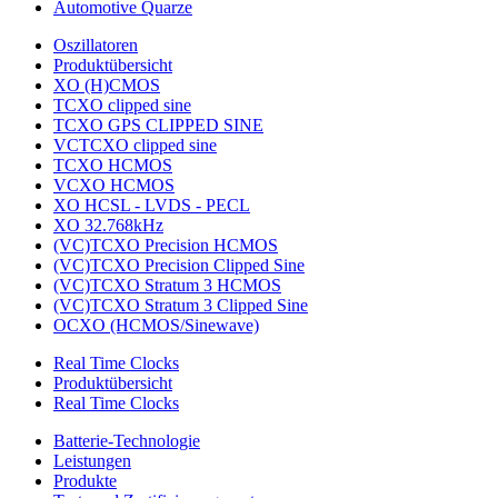
Automotive Quarze
Oszillatoren
Produktübersicht
XO (H)CMOS
TCXO clipped sine
TCXO GPS CLIPPED SINE
VCTCXO clipped sine
TCXO HCMOS
VCXO HCMOS
XO HCSL - LVDS - PECL
XO 32.768kHz
(VC)TCXO Precision HCMOS
(VC)TCXO Precision Clipped Sine
(VC)TCXO Stratum 3 HCMOS
(VC)TCXO Stratum 3 Clipped Sine
OCXO (HCMOS/Sinewave)
Real Time Clocks
Produktübersicht
Real Time Clocks
Batterie-Technologie
Leistungen
Produkte