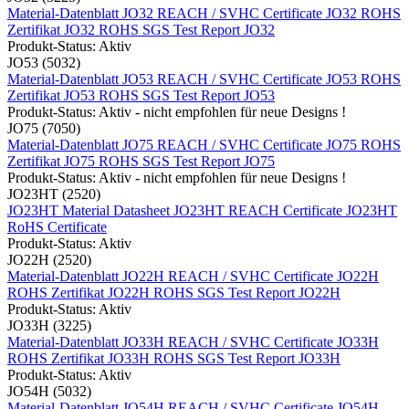
Material-Datenblatt JO32
REACH / SVHC Certificate JO32
ROHS
Zertifikat JO32
ROHS SGS Test Report JO32
Produkt-Status: Aktiv
JO53 (5032)
Material-Datenblatt JO53
REACH / SVHC Certificate JO53
ROHS
Zertifikat JO53
ROHS SGS Test Report JO53
Produkt-Status: Aktiv - nicht empfohlen für neue Designs !
JO75 (7050)
Material-Datenblatt JO75
REACH / SVHC Certificate JO75
ROHS
Zertifikat JO75
ROHS SGS Test Report JO75
Produkt-Status: Aktiv - nicht empfohlen für neue Designs !
JO23HT (2520)
JO23HT Material Datasheet
JO23HT REACH Certificate
JO23HT
RoHS Certificate
Produkt-Status: Aktiv
JO22H (2520)
Material-Datenblatt JO22H
REACH / SVHC Certificate JO22H
ROHS Zertifikat JO22H
ROHS SGS Test Report JO22H
Produkt-Status: Aktiv
JO33H (3225)
Material-Datenblatt JO33H
REACH / SVHC Certificate JO33H
ROHS Zertifikat JO33H
ROHS SGS Test Report JO33H
Produkt-Status: Aktiv
JO54H (5032)
Material-Datenblatt JO54H
REACH / SVHC Certificate JO54H