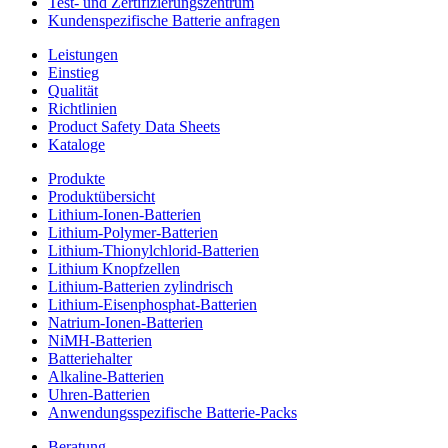
Test- und Zertifizierungszentrum
Kundenspezifische Batterie anfragen
Leistungen
Einstieg
Qualität
Richtlinien
Product Safety Data Sheets
Kataloge
Produkte
Produktübersicht
Lithium-Ionen-Batterien
Lithium-Polymer-Batterien
Lithium-Thionylchlorid-Batterien
Lithium Knopfzellen
Lithium-Batterien zylindrisch
Lithium-Eisenphosphat-Batterien
Natrium-Ionen-Batterien
NiMH-Batterien
Batteriehalter
Alkaline-Batterien
Uhren-Batterien
Anwendungsspezifische Batterie-Packs
Beratung