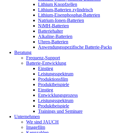
Lithium Knopfzellen
Lithium-Batterien zylindrisch
Lithium-Eisenphosphat-Batterien
Natrium-Ionen-Batterien
NiMH-Batterien
Batteriehalter
Alkaline-Batterien
Uhren-Batterien
Anwendungsspezifische Batterie-Packs
Beratung
Frequenz-Support
Batterie-Entwicklung
Einstieg
Leistungsspektrum
Produktionsfilm
Produktbeispiele
Einstieg
Entwicklungsprozess
Leistungsspektrum
Produktbeispiele
Trainings und Seminare
Unternehmen
Wir sind JAUCH
Imagefilm
Kennzahlen