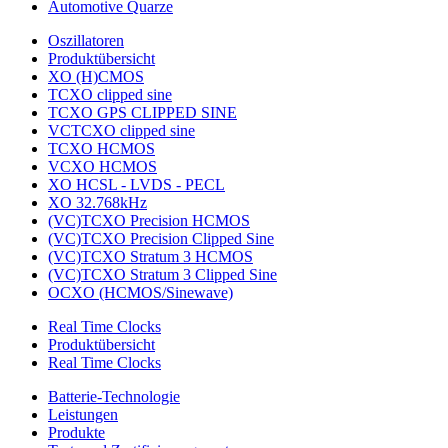
Automotive Quarze
Oszillatoren
Produktübersicht
XO (H)CMOS
TCXO clipped sine
TCXO GPS CLIPPED SINE
VCTCXO clipped sine
TCXO HCMOS
VCXO HCMOS
XO HCSL - LVDS - PECL
XO 32.768kHz
(VC)TCXO Precision HCMOS
(VC)TCXO Precision Clipped Sine
(VC)TCXO Stratum 3 HCMOS
(VC)TCXO Stratum 3 Clipped Sine
OCXO (HCMOS/Sinewave)
Real Time Clocks
Produktübersicht
Real Time Clocks
Batterie-Technologie
Leistungen
Produkte