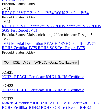
Produkt-Status: Aktiv
JV54
REACH / SVHC Zertifikat JV54
ROHS Zertifkat JV54
Produkt-Status: Aktiv
JV53
REACH / SVHC Zertifikat JV53
ROHS Zertifikat JV53
ROHS
SGS Test Report JV53
Produkt-Status: Aktiv - nicht empfohlen für neue Designs !
JV75
JV75 Material-Deklaration
REACH / SVHC Zertifikat JV75
ROHS Zertifikat JV75
ROHS SGS Test Report JV75
Produkt-Status: Aktiv
XO - HCSL - LVDS - (LV)PECL (Quarz-Oszillatoren)
JOH21
JOH21 REACH Certificate
JOH21 RoHS Certificate
JOH22
JOH22 REACH Certificate
JOH22 RoHS Certificate
JOH32
Material-Datenblatt JOH32
REACH / SVHC Zertifikat JOH32
ROHS Zertifikat JOH32
ROHS SGS Test Report JOH32