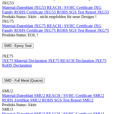
JXG53
Material-Datenblatt JXG53
REACH / SVHC Certificate JXG
Family
ROHS Certificate JXG53
ROHS SGS Test Report JXG53
Produkt-Status: Aktiv - nicht empfohlen für neue Designs !
JXG75
Material-Datenblatt JXG75
REACH / SVHC Certificate JXG
Family
ROHS Certificate JXG75
ROHS SGS Test Report JXG75
Produkt-Status: EOL !
SMD - Epoxy Seal
JXE75
JXE75 Material Declaration
JXE75 REACH Declaration
JXE75
RoHS Declaration
SMD - Full Metal (Quarze)
SMU2
Material-Datenblatt SMU2
REACH / SVHC Certificate SMU2
ROHS Zertifikat SMU2
ROHS SGS Test Report SMU2
Produkt-Status: Aktiv
SMU3
Material-Datenblatt SMU3
REACH / SVHC Certificate SMU3