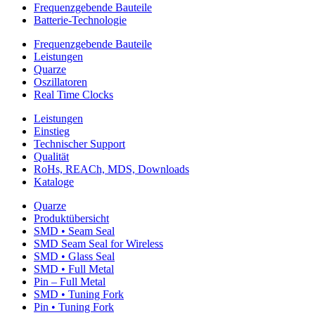
Frequenzgebende Bauteile
Batterie-Technologie
Frequenzgebende Bauteile
Leistungen
Quarze
Oszillatoren
Real Time Clocks
Leistungen
Einstieg
Technischer Support
Qualität
RoHs, REACh, MDS, Downloads
Kataloge
Quarze
Produktübersicht
SMD • Seam Seal
SMD Seam Seal for Wireless
SMD • Glass Seal
SMD • Full Metal
Pin – Full Metal
SMD • Tuning Fork
Pin • Tuning Fork