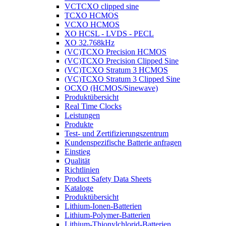
VCTCXO clipped sine
TCXO HCMOS
VCXO HCMOS
XO HCSL - LVDS - PECL
XO 32.768kHz
(VC)TCXO Precision HCMOS
(VC)TCXO Precision Clipped Sine
(VC)TCXO Stratum 3 HCMOS
(VC)TCXO Stratum 3 Clipped Sine
OCXO (HCMOS/Sinewave)
Produktübersicht
Real Time Clocks
Leistungen
Produkte
Test- und Zertifizierungszentrum
Kundenspezifische Batterie anfragen
Einstieg
Qualität
Richtlinien
Product Safety Data Sheets
Kataloge
Produktübersicht
Lithium-Ionen-Batterien
Lithium-Polymer-Batterien
Lithium-Thionylchlorid-Batterien