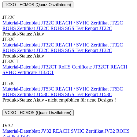
TCXO - HCMOS (Quarz-Oszillatoren)
JT22C
Material-Datenblatt JT22C
REACH / SVHC Zertifikat JT22C
ROHS Zertifikat JT22C
ROHS SGS Test Report JT22C
Produkt-Status: Aktiv
JT32C
Material-Datenblatt JT32C
REACH / SVHC Zertifikat JT32C
ROHS Zertifikat JT32C
ROHS SGS Test Report JT32C
Produkt-Status: Aktiv
JT32CT
Material-Datenblatt JT32CT
RoHS Certificate JT32CT
REACH
SVHC Vertificate JT32CT
JT53C
Material-Datenblatt JT53C
REACH / SVHC Zertifikat JT53C
ROHS Zertifikat JT53C
ROHS SGS Test Report JT53C
Produkt-Status: Aktiv - nicht empfohlen für neue Designs !
VCXO - HCMOS (Quarz-Oszillatoren)
JV32
Material-Datenblatt JV32
REACH SVHC Zertifikat JV32
ROHS
Zertifkat JV32