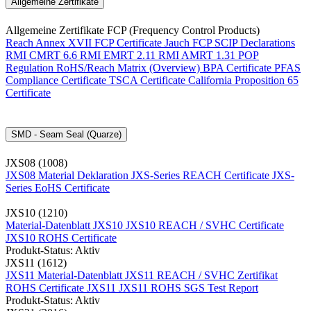
Allgemeine Zertifikate
Allgemeine Zertifikate FCP (Frequency Control Products)
Reach Annex XVII FCP Certificate
Jauch FCP SCIP Declarations
RMI CMRT 6.6
RMI EMRT 2.11
RMI AMRT 1.31
POP
Regulation
RoHS/Reach Matrix (Overview)
BPA Certificate
PFAS
Compliance Certificate
TSCA Certificate
California Proposition 65
Certificate
SMD - Seam Seal (Quarze)
JXS08 (1008)
JXS08 Material Deklaration
JXS-Series REACH Certificate
JXS-
Series EoHS Certificate
JXS10 (1210)
Material-Datenblatt JXS10
JXS10 REACH / SVHC Certificate
JXS10 ROHS Certificate
Produkt-Status: Aktiv
JXS11 (1612)
JXS11 Material-Datenblatt
JXS11 REACH / SVHC Zertifikat
ROHS Certificate JXS11
JXS11 ROHS SGS Test Report
Produkt-Status: Aktiv