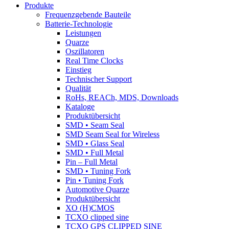
Produkte
Frequenzgebende Bauteile
Batterie-Technologie
Leistungen
Quarze
Oszillatoren
Real Time Clocks
Einstieg
Technischer Support
Qualität
RoHs, REACh, MDS, Downloads
Kataloge
Produktübersicht
SMD • Seam Seal
SMD Seam Seal for Wireless
SMD • Glass Seal
SMD • Full Metal
Pin – Full Metal
SMD • Tuning Fork
Pin • Tuning Fork
Automotive Quarze
Produktübersicht
XO (H)CMOS
TCXO clipped sine
TCXO GPS CLIPPED SINE