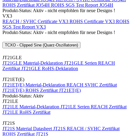
ROHS Zertifikat JO54H
ROHS SGS Test Report JO54H
Produkt-Status: Aktiv - nicht empfohlen für neue Designs !
VX3
REACH / SVHC Certificate VX3
ROHS Certificate VX3
ROHS
SGS Test Report VX3
Produkt-Status: Aktiv - nicht empfohlen für neue Designs !
TCXO - Clipped Sine (Quarz-Oszillatoren)
JT21GLE
JT21GLE Material-Deklaration
JT21GLE Serien REACH
Zertifikat
JT21GLE RoHS-Deklaration
JT21ET(E)
JT21ET(E) Material-Deklaration
REACH SVHC Zertifikat
JT21ET(E)
ROHS Zertifikat JT21ET(E)
Produkt-Status: Aktiv
JT21LE
JT21LE Material-Deklaration
JT21LE Serien REACH Zertifikat
JT21LE RoHS Zertifikat
JT21S
JT21S Material Datasheet
JT21S REACH / SVHC Zertifikat
ROHS Zertifikat JT21S