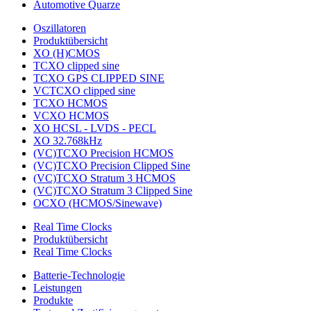
Automotive Quarze
Oszillatoren
Produktübersicht
XO (H)CMOS
TCXO clipped sine
TCXO GPS CLIPPED SINE
VCTCXO clipped sine
TCXO HCMOS
VCXO HCMOS
XO HCSL - LVDS - PECL
XO 32.768kHz
(VC)TCXO Precision HCMOS
(VC)TCXO Precision Clipped Sine
(VC)TCXO Stratum 3 HCMOS
(VC)TCXO Stratum 3 Clipped Sine
OCXO (HCMOS/Sinewave)
Real Time Clocks
Produktübersicht
Real Time Clocks
Batterie-Technologie
Leistungen
Produkte