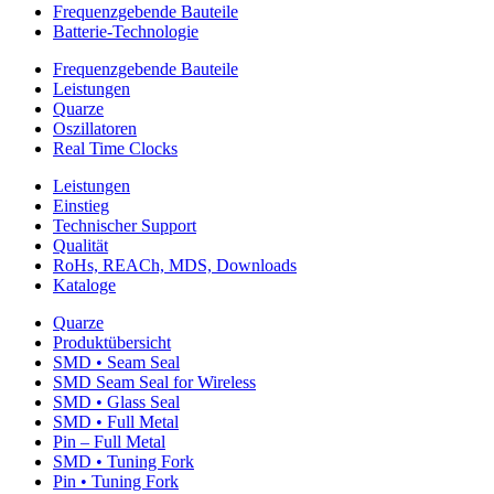
Frequenzgebende Bauteile
Batterie-Technologie
Frequenzgebende Bauteile
Leistungen
Quarze
Oszillatoren
Real Time Clocks
Leistungen
Einstieg
Technischer Support
Qualität
RoHs, REACh, MDS, Downloads
Kataloge
Quarze
Produktübersicht
SMD • Seam Seal
SMD Seam Seal for Wireless
SMD • Glass Seal
SMD • Full Metal
Pin – Full Metal
SMD • Tuning Fork
Pin • Tuning Fork