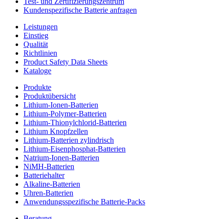
Test- und Zertifizierungszentrum
Kundenspezifische Batterie anfragen
Leistungen
Einstieg
Qualität
Richtlinien
Product Safety Data Sheets
Kataloge
Produkte
Produktübersicht
Lithium-Ionen-Batterien
Lithium-Polymer-Batterien
Lithium-Thionylchlorid-Batterien
Lithium Knopfzellen
Lithium-Batterien zylindrisch
Lithium-Eisenphosphat-Batterien
Natrium-Ionen-Batterien
NiMH-Batterien
Batteriehalter
Alkaline-Batterien
Uhren-Batterien
Anwendungsspezifische Batterie-Packs
Beratung