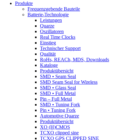
Produkte
Frequenzgebende Bauteile
Batterie-Technologie
Leistungen
Quarze
Oszillatoren
Real Time Clocks
Einstieg
Technischer Support
Qualität
RoHs, REACh, MDS, Downloads
Kataloge
Produktübersicht
SMD • Seam Seal
SMD Seam Seal for Wireless
SMD • Glass Seal
SMD • Full Metal
Pin – Full Metal
SMD • Tuning Fork
Pin • Tuning Fork
Automotive Quarze
Produktübersicht
XO (H)CMOS
TCXO clipped sine
TCXO GPS CLIPPED SINE