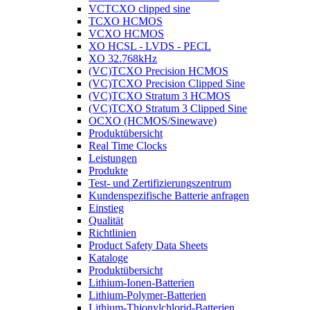
VCTCXO clipped sine
TCXO HCMOS
VCXO HCMOS
XO HCSL - LVDS - PECL
XO 32.768kHz
(VC)TCXO Precision HCMOS
(VC)TCXO Precision Clipped Sine
(VC)TCXO Stratum 3 HCMOS
(VC)TCXO Stratum 3 Clipped Sine
OCXO (HCMOS/Sinewave)
Produktübersicht
Real Time Clocks
Leistungen
Produkte
Test- und Zertifizierungszentrum
Kundenspezifische Batterie anfragen
Einstieg
Qualität
Richtlinien
Product Safety Data Sheets
Kataloge
Produktübersicht
Lithium-Ionen-Batterien
Lithium-Polymer-Batterien
Lithium-Thionylchlorid-Batterien