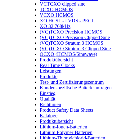
VCTCXO clipped sine
TCXO HCMOS
VCXO HCMOS
XO HCSL - LVDS - PECL
XO 32.768kHz
(VC)TCXO Precision HCMOS
(VC)TCXO Precision Clipped Sine
(VC)TCXO Stratum 3 HCMOS
(VC)TCXO Stratum 3 Clipped Sine
OCXO (HCMOS/Sinewave)
Produktübersicht
Real Time Clocks
Leistungen
Produkte
Test- und Zertifizierungszentrum
Kundenspezifische Batterie anfragen
Einstieg
Qualität
Richtlinien
Product Safety Data Sheets
Kataloge
Produktübersicht
Lithium-Ionen-Batterien
Lithium-Polymer-Batterien
Lithium-Thionylchlorid-Batterien