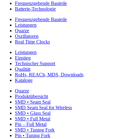
Frequenzgebende Bauteile
Batterie-Technologie
Frequenzgebende Bauteile
Leistungen
Quarze
Oszillatoren
Real Time Clocks
Leistungen
Einstieg
Technischer Support
Qualität
RoHs, REACh, MDS, Downloads
Kataloge
Quarze
Produktübersicht
SMD • Seam Seal
SMD Seam Seal for Wireless
SMD • Glass Seal
SMD • Full Metal
Pin – Full Metal
SMD • Tuning Fork
Pin • Tuning Fork