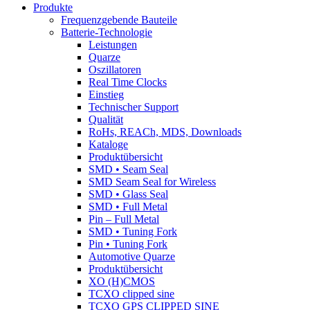
Produkte
Frequenzgebende Bauteile
Batterie-Technologie
Leistungen
Quarze
Oszillatoren
Real Time Clocks
Einstieg
Technischer Support
Qualität
RoHs, REACh, MDS, Downloads
Kataloge
Produktübersicht
SMD • Seam Seal
SMD Seam Seal for Wireless
SMD • Glass Seal
SMD • Full Metal
Pin – Full Metal
SMD • Tuning Fork
Pin • Tuning Fork
Automotive Quarze
Produktübersicht
XO (H)CMOS
TCXO clipped sine
TCXO GPS CLIPPED SINE