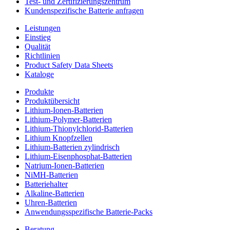
Test- und Zertifizierungszentrum
Kundenspezifische Batterie anfragen
Leistungen
Einstieg
Qualität
Richtlinien
Product Safety Data Sheets
Kataloge
Produkte
Produktübersicht
Lithium-Ionen-Batterien
Lithium-Polymer-Batterien
Lithium-Thionylchlorid-Batterien
Lithium Knopfzellen
Lithium-Batterien zylindrisch
Lithium-Eisenphosphat-Batterien
Natrium-Ionen-Batterien
NiMH-Batterien
Batteriehalter
Alkaline-Batterien
Uhren-Batterien
Anwendungsspezifische Batterie-Packs
Beratung