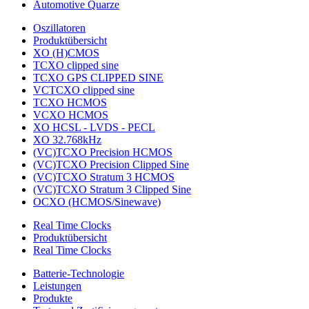
Automotive Quarze
Oszillatoren
Produktübersicht
XO (H)CMOS
TCXO clipped sine
TCXO GPS CLIPPED SINE
VCTCXO clipped sine
TCXO HCMOS
VCXO HCMOS
XO HCSL - LVDS - PECL
XO 32.768kHz
(VC)TCXO Precision HCMOS
(VC)TCXO Precision Clipped Sine
(VC)TCXO Stratum 3 HCMOS
(VC)TCXO Stratum 3 Clipped Sine
OCXO (HCMOS/Sinewave)
Real Time Clocks
Produktübersicht
Real Time Clocks
Batterie-Technologie
Leistungen
Produkte