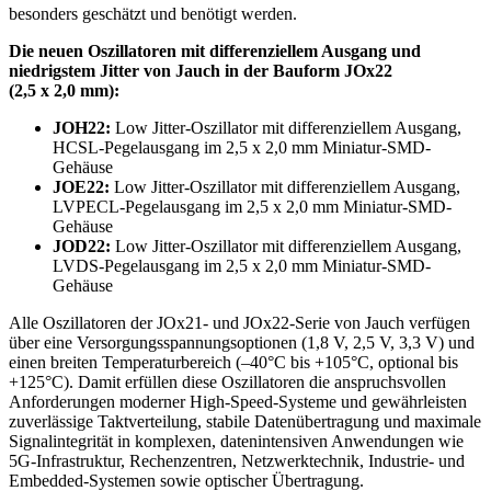
besonders geschätzt und benötigt werden.
Die neuen Oszillatoren mit differenziellem Ausgang und
niedrigstem Jitter von Jauch in der Bauform JOx22
(2,5 x 2,0 mm):
JOH22:
Low Jitter-Oszillator mit differenziellem Ausgang,
HCSL-Pegelausgang im 2,5 x 2,0 mm Miniatur-SMD-
Gehäuse
JOE22:
Low Jitter-Oszillator mit differenziellem Ausgang,
LVPECL-Pegelausgang im 2,5 x 2,0 mm Miniatur-SMD-
Gehäuse
JOD22:
Low Jitter-Oszillator mit differenziellem Ausgang,
LVDS-Pegelausgang im 2,5 x 2,0 mm Miniatur-SMD-
Gehäuse
Alle Oszillatoren der JOx21- und JOx22-Serie von Jauch verfügen
über eine Versorgungsspannungsoptionen (1,8 V, 2,5 V, 3,3 V) und
einen breiten Temperaturbereich (–40°C bis +105°C, optional bis
+125°C). Damit erfüllen diese Oszillatoren die anspruchsvollen
Anforderungen moderner High-Speed-Systeme und gewährleisten
zuverlässige Taktverteilung, stabile Datenübertragung und maximale
Signalintegrität in komplexen, datenintensiven Anwendungen wie
5G-Infrastruktur, Rechenzentren, Netzwerktechnik, Industrie- und
Embedded-Systemen sowie optischer Übertragung.