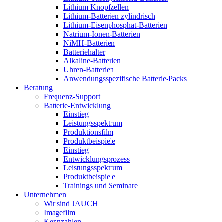
Lithium Knopfzellen
Lithium-Batterien zylindrisch
Lithium-Eisenphosphat-Batterien
Natrium-Ionen-Batterien
NiMH-Batterien
Batteriehalter
Alkaline-Batterien
Uhren-Batterien
Anwendungsspezifische Batterie-Packs
Beratung
Frequenz-Support
Batterie-Entwicklung
Einstieg
Leistungsspektrum
Produktionsfilm
Produktbeispiele
Einstieg
Entwicklungsprozess
Leistungsspektrum
Produktbeispiele
Trainings und Seminare
Unternehmen
Wir sind JAUCH
Imagefilm
Kennzahlen