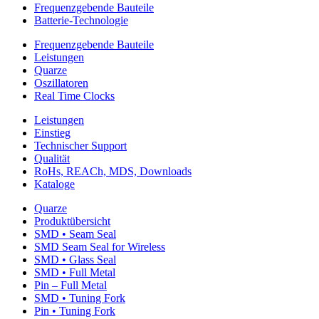
Frequenzgebende Bauteile
Batterie-Technologie
Frequenzgebende Bauteile
Leistungen
Quarze
Oszillatoren
Real Time Clocks
Leistungen
Einstieg
Technischer Support
Qualität
RoHs, REACh, MDS, Downloads
Kataloge
Quarze
Produktübersicht
SMD • Seam Seal
SMD Seam Seal for Wireless
SMD • Glass Seal
SMD • Full Metal
Pin – Full Metal
SMD • Tuning Fork
Pin • Tuning Fork