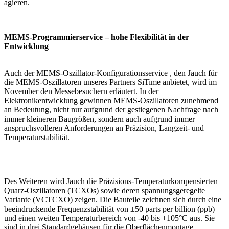
agieren.
MEMS-Programmierservice – hohe Flexibilität in der
Entwicklung
Auch der MEMS-Oszillator-Konfigurationsservice , den Jauch für
die MEMS-Oszillatoren unseres Partners SiTime anbietet, wird im
November den Messebesuchern erläutert. In der
Elektronikentwicklung gewinnen MEMS-Oszillatoren zunehmend
an Bedeutung, nicht nur aufgrund der gestiegenen Nachfrage nach
immer kleineren Baugrößen, sondern auch aufgrund immer
anspruchsvolleren Anforderungen an Präzision, Langzeit- und
Temperaturstabilität.
Des Weiteren wird Jauch die Präzisions-Temperaturkompensierten
Quarz-Oszillatoren (TCXOs) sowie deren spannungsgeregelte
Variante (VCTCXO) zeigen. Die Bauteile zeichnen sich durch eine
beeindruckende Frequenzstabilität von ±50 parts per billion (ppb)
und einen weiten Temperaturbereich von -40 bis +105°C aus. Sie
sind in drei Standardgehäusen für die Oberflächenmontage