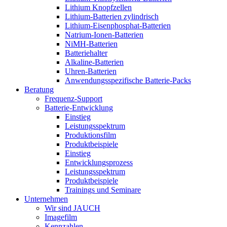
Lithium Knopfzellen
Lithium-Batterien zylindrisch
Lithium-Eisenphosphat-Batterien
Natrium-Ionen-Batterien
NiMH-Batterien
Batteriehalter
Alkaline-Batterien
Uhren-Batterien
Anwendungsspezifische Batterie-Packs
Beratung
Frequenz-Support
Batterie-Entwicklung
Einstieg
Leistungsspektrum
Produktionsfilm
Produktbeispiele
Einstieg
Entwicklungsprozess
Leistungsspektrum
Produktbeispiele
Trainings und Seminare
Unternehmen
Wir sind JAUCH
Imagefilm
Kennzahlen