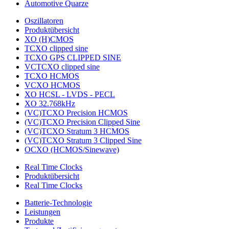
Automotive Quarze
Oszillatoren
Produktübersicht
XO (H)CMOS
TCXO clipped sine
TCXO GPS CLIPPED SINE
VCTCXO clipped sine
TCXO HCMOS
VCXO HCMOS
XO HCSL - LVDS - PECL
XO 32.768kHz
(VC)TCXO Precision HCMOS
(VC)TCXO Precision Clipped Sine
(VC)TCXO Stratum 3 HCMOS
(VC)TCXO Stratum 3 Clipped Sine
OCXO (HCMOS/Sinewave)
Real Time Clocks
Produktübersicht
Real Time Clocks
Batterie-Technologie
Leistungen
Produkte