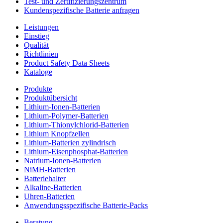
Test- und Zertifizierungszentrum
Kundenspezifische Batterie anfragen
Leistungen
Einstieg
Qualität
Richtlinien
Product Safety Data Sheets
Kataloge
Produkte
Produktübersicht
Lithium-Ionen-Batterien
Lithium-Polymer-Batterien
Lithium-Thionylchlorid-Batterien
Lithium Knopfzellen
Lithium-Batterien zylindrisch
Lithium-Eisenphosphat-Batterien
Natrium-Ionen-Batterien
NiMH-Batterien
Batteriehalter
Alkaline-Batterien
Uhren-Batterien
Anwendungsspezifische Batterie-Packs
Beratung