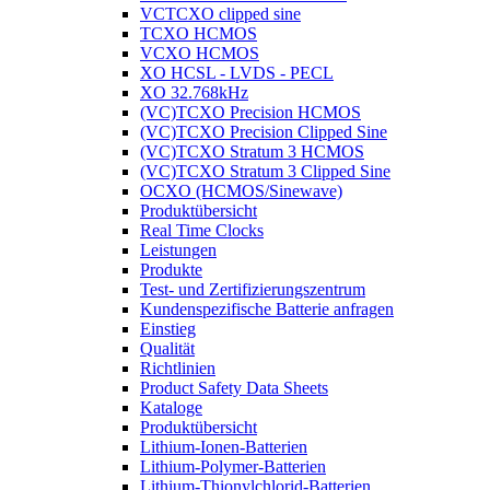
VCTCXO clipped sine
TCXO HCMOS
VCXO HCMOS
XO HCSL - LVDS - PECL
XO 32.768kHz
(VC)TCXO Precision HCMOS
(VC)TCXO Precision Clipped Sine
(VC)TCXO Stratum 3 HCMOS
(VC)TCXO Stratum 3 Clipped Sine
OCXO (HCMOS/Sinewave)
Produktübersicht
Real Time Clocks
Leistungen
Produkte
Test- und Zertifizierungszentrum
Kundenspezifische Batterie anfragen
Einstieg
Qualität
Richtlinien
Product Safety Data Sheets
Kataloge
Produktübersicht
Lithium-Ionen-Batterien
Lithium-Polymer-Batterien
Lithium-Thionylchlorid-Batterien