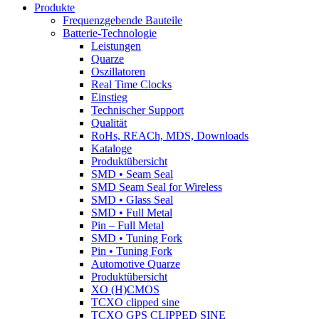
Produkte
Frequenzgebende Bauteile
Batterie-Technologie
Leistungen
Quarze
Oszillatoren
Real Time Clocks
Einstieg
Technischer Support
Qualität
RoHs, REACh, MDS, Downloads
Kataloge
Produktübersicht
SMD • Seam Seal
SMD Seam Seal for Wireless
SMD • Glass Seal
SMD • Full Metal
Pin – Full Metal
SMD • Tuning Fork
Pin • Tuning Fork
Automotive Quarze
Produktübersicht
XO (H)CMOS
TCXO clipped sine
TCXO GPS CLIPPED SINE