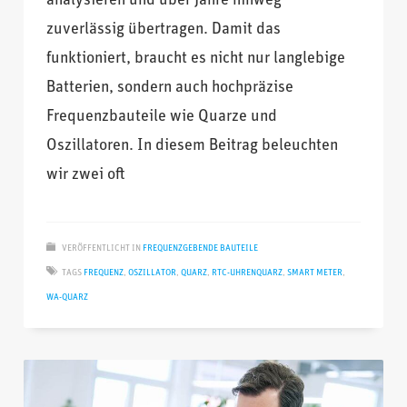
analysieren und über Jahre hinweg
zuverlässig übertragen. Damit das
funktioniert, braucht es nicht nur langlebige
Batterien, sondern auch hochpräzise
Frequenzbauteile wie Quarze und
Oszillatoren. In diesem Beitrag beleuchten
wir zwei oft
VERÖFFENTLICHT IN
FREQUENZGEBENDE BAUTEILE
TAGS
FREQUENZ
,
OSZILLATOR
,
QUARZ
,
RTC-UHRENQUARZ
,
SMART METER
,
WA-QUARZ