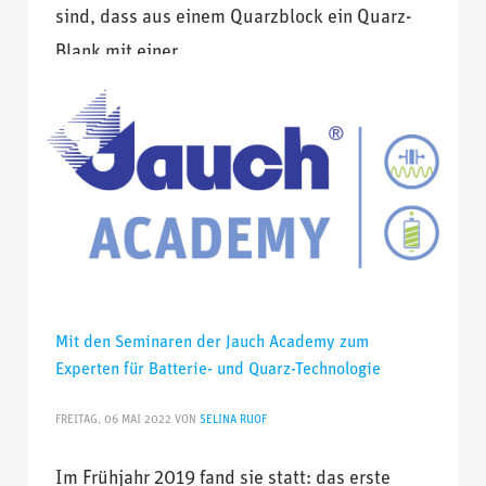
sind, dass aus einem Quarzblock ein Quarz-
Blank mit einer
VERÖFFENTLICHT IN
FREQUENZGEBENDE BAUTEILE
TAGS
FCP
,
FREQUENZBAUTEILE
,
FREQUENZGEBENDE BAUTEILE
,
HERSTELLUNG
,
PRODUKTION
,
QUARZ
,
QUARZPRODUKTION
Mit den Seminaren der Jauch Academy zum
Experten für Batterie- und Quarz-Technologie
FREITAG, 06 MAI 2022
VON
SELINA RUOF
Im Frühjahr 2019 fand sie statt: das erste