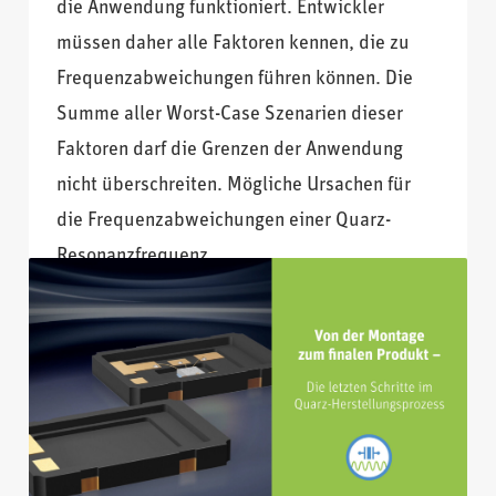
die Anwendung funktioniert. Entwickler
müssen daher alle Faktoren kennen, die zu
Frequenzabweichungen führen können. Die
Summe aller Worst-Case Szenarien dieser
Faktoren darf die Grenzen der Anwendung
nicht überschreiten. Mögliche Ursachen für
die Frequenzabweichungen einer Quarz-
Resonanzfrequenz
VERÖFFENTLICHT IN
FREQUENZGEBENDE BAUTEILE
TAGS
ALTERUNG
,
FCP
,
FREQUENZ
,
FREQUENZABWEICHUNG
,
LANGZEITALTERUNG
,
QUARZ
,
QUARZPRODUKTION