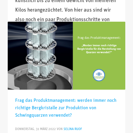
künstlich bis zu einem Gewicht von mehreren
Kilos herangezüchtet. Von hier aus sind wir
also noch ein paar Produktionsschritte von
den winzigen Bauteilen entfernt, die
VERÖFFENTLICHT IN
FREQUENZGEBENDE BAUTEILE
TAGS
FCP
,
HERSTELLUNG
,
QUARZ
,
QUARZBLANK
,
QUARZPRODUKTION
Frag das Produktmanagement: werden immer noch
richtige Bergkristalle zur Produktion von
Schwingquarzen verwendet?
DONNERSTAG, 31 MÄRZ 2022
VON
SELINA RUOF