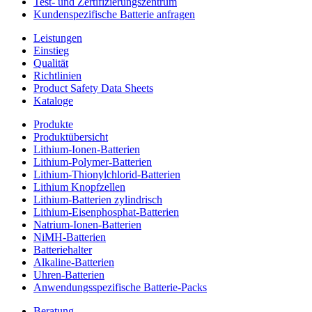
Test- und Zertifizierungszentrum
Kundenspezifische Batterie anfragen
Leistungen
Einstieg
Qualität
Richtlinien
Product Safety Data Sheets
Kataloge
Produkte
Produktübersicht
Lithium-Ionen-Batterien
Lithium-Polymer-Batterien
Lithium-Thionylchlorid-Batterien
Lithium Knopfzellen
Lithium-Batterien zylindrisch
Lithium-Eisenphosphat-Batterien
Natrium-Ionen-Batterien
NiMH-Batterien
Batteriehalter
Alkaline-Batterien
Uhren-Batterien
Anwendungsspezifische Batterie-Packs
Beratung