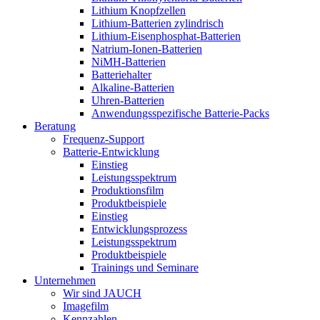
Lithium Knopfzellen
Lithium-Batterien zylindrisch
Lithium-Eisenphosphat-Batterien
Natrium-Ionen-Batterien
NiMH-Batterien
Batteriehalter
Alkaline-Batterien
Uhren-Batterien
Anwendungsspezifische Batterie-Packs
Beratung
Frequenz-Support
Batterie-Entwicklung
Einstieg
Leistungsspektrum
Produktionsfilm
Produktbeispiele
Einstieg
Entwicklungsprozess
Leistungsspektrum
Produktbeispiele
Trainings und Seminare
Unternehmen
Wir sind JAUCH
Imagefilm
Kennzahlen