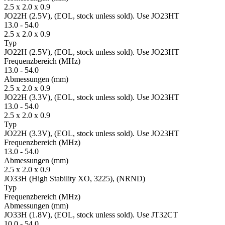
2.5 x 2.0 x 0.9
JO22H (2.5V), (EOL, stock unless sold). Use JO23HT
13.0
-
54.0
2.5 x 2.0 x 0.9
Typ
JO22H (2.5V), (EOL, stock unless sold). Use JO23HT
Fre­quenz­bereich
(MHz)
13.0
-
54.0
Ab­mes­sungen
(mm)
2.5 x 2.0 x 0.9
JO22H (3.3V), (EOL, stock unless sold). Use JO23HT
13.0
-
54.0
2.5 x 2.0 x 0.9
Typ
JO22H (3.3V), (EOL, stock unless sold). Use JO23HT
Fre­quenz­bereich
(MHz)
13.0
-
54.0
Ab­mes­sungen
(mm)
2.5 x 2.0 x 0.9
JO33H (High Stability XO, 3225), (NRND)
Typ
Fre­quenz­bereich
(MHz)
Ab­mes­sungen
(mm)
JO33H (1.8V), (EOL, stock unless sold). Use JT32CT
10.0
-
54.0