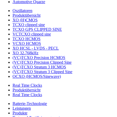
Automotive Quarze
Oszillatoren
Produktübersicht
XO (H)CMOS
TCXO clipped sine
TCXO GPS CLIPPED SINE
VCTCXO clipped sine
TCXO HCMOS
VCXO HCMOS
XO HCSL - LVDS - PECL
XO 32.768kHz
(VC)TCXO Precision HCMOS
(VC)TCXO Precision Clipped Sine
(VC)TCXO Stratum 3 HCMOS
(VC)TCXO Stratum 3 Clipped Sine
OCXO (HCMOS/Sinewave)
Real Time Clocks
Produktübersicht
Real Time Clocks
Batterie-Technologie
Leistungen
Produkte