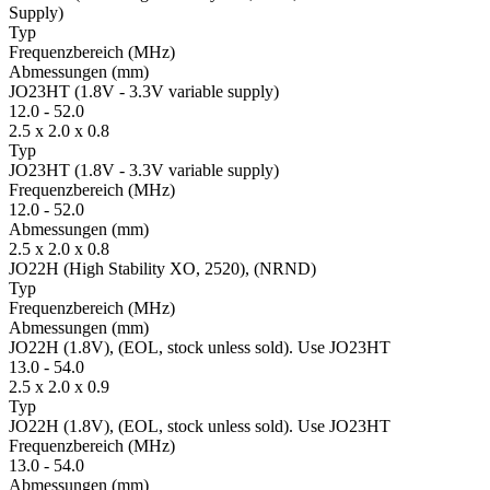
Supply)
Typ
Fre­quenz­bereich
(MHz)
Ab­mes­sungen
(mm)
JO23HT (1.8V - 3.3V variable supply)
12.0
-
52.0
2.5 x 2.0 x 0.8
Typ
JO23HT (1.8V - 3.3V variable supply)
Fre­quenz­bereich
(MHz)
12.0
-
52.0
Ab­mes­sungen
(mm)
2.5 x 2.0 x 0.8
JO22H (High Stability XO, 2520), (NRND)
Typ
Fre­quenz­bereich
(MHz)
Ab­mes­sungen
(mm)
JO22H (1.8V), (EOL, stock unless sold). Use JO23HT
13.0
-
54.0
2.5 x 2.0 x 0.9
Typ
JO22H (1.8V), (EOL, stock unless sold). Use JO23HT
Fre­quenz­bereich
(MHz)
13.0
-
54.0
Ab­mes­sungen
(mm)