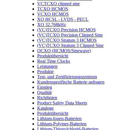
VCTCXO clipped sine
TCXO HCMOS
VCXO HCMOS
XO HCSL - LVDS - PECL
XO 32.768kHz
(VC)TCXO Precision HCMOS
(VC)TCXO Precision Clipped Sine
(VC)TCXO Stratum 3 HCMOS
(VC)TCXO Stratum 3 Clipped Sine
OCXO (HCMOS/Sinewave)
Produktübersicht
Real Time Clocks
Leistungen
Produkte
Test- und Zertifizierungszentrum
Kundenspezifische Batterie anfragen
Einstieg
Qualität
Richtlinien
Product Safety Data Sheets
Kataloge
Produktübersicht
Lithium-Ionen-Batterien
Lithium-Polymer-Batterien
Lithium-Thionylchlorid-Batterien