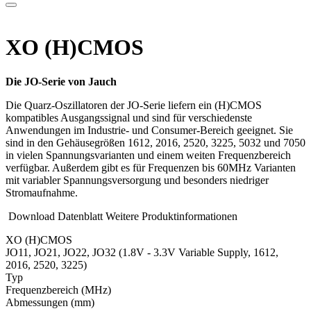
XO (H)CMOS
Die JO-Serie von Jauch
Die Quarz-Oszillatoren der JO-Serie liefern ein (H)CMOS
kompatibles Ausgangssignal und sind für verschiedenste
Anwendungen im Industrie- und Consumer-Bereich geeignet. Sie
sind in den Gehäusegrößen 1612, 2016, 2520, 3225, 5032 und 7050
in vielen Spannungsvarianten und einem weiten Frequenzbereich
verfügbar. Außerdem gibt es für Frequenzen bis 60MHz Varianten
mit variabler Spannungsversorgung und besonders niedriger
Stromaufnahme.
Download Datenblatt
Weitere Produktinformationen
XO (H)CMOS
JO11, JO21, JO22, JO32 (1.8V - 3.3V Variable Supply, 1612,
2016, 2520, 3225)
Typ
Fre­quenz­bereich
(MHz)
Ab­mes­sungen
(mm)