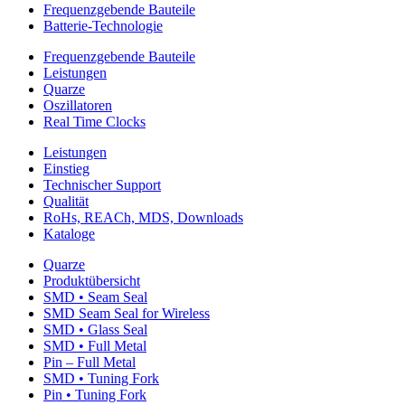
Frequenzgebende Bauteile
Batterie-Technologie
Frequenzgebende Bauteile
Leistungen
Quarze
Oszillatoren
Real Time Clocks
Leistungen
Einstieg
Technischer Support
Qualität
RoHs, REACh, MDS, Downloads
Kataloge
Quarze
Produktübersicht
SMD • Seam Seal
SMD Seam Seal for Wireless
SMD • Glass Seal
SMD • Full Metal
Pin – Full Metal
SMD • Tuning Fork
Pin • Tuning Fork