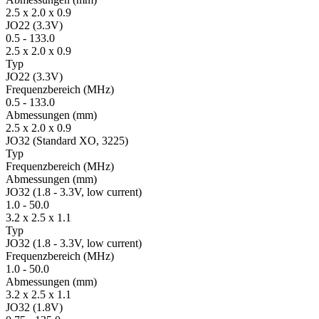
2.5 x 2.0 x 0.9
JO22 (3.3V)
0.5
-
133.0
2.5 x 2.0 x 0.9
Typ
JO22 (3.3V)
Fre­quenz­bereich
(MHz)
0.5
-
133.0
Ab­mes­sungen
(mm)
2.5 x 2.0 x 0.9
JO32 (Standard XO, 3225)
Typ
Fre­quenz­bereich
(MHz)
Ab­mes­sungen
(mm)
JO32 (1.8 - 3.3V, low current)
1.0
-
50.0
3.2 x 2.5 x 1.1
Typ
JO32 (1.8 - 3.3V, low current)
Fre­quenz­bereich
(MHz)
1.0
-
50.0
Ab­mes­sungen
(mm)
3.2 x 2.5 x 1.1
JO32 (1.8V)