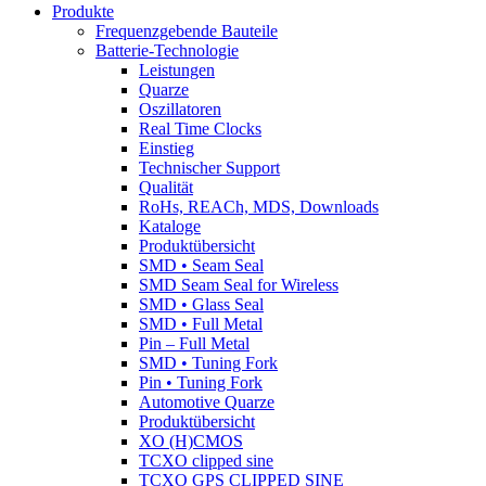
Produkte
Frequenzgebende Bauteile
Batterie-Technologie
Leistungen
Quarze
Oszillatoren
Real Time Clocks
Einstieg
Technischer Support
Qualität
RoHs, REACh, MDS, Downloads
Kataloge
Produktübersicht
SMD • Seam Seal
SMD Seam Seal for Wireless
SMD • Glass Seal
SMD • Full Metal
Pin – Full Metal
SMD • Tuning Fork
Pin • Tuning Fork
Automotive Quarze
Produktübersicht
XO (H)CMOS
TCXO clipped sine
TCXO GPS CLIPPED SINE