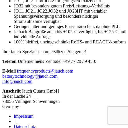
JO11, JO21 und JO22 für geringsten Platzbedarf
JO32 mit besonders gutem Preis/Leistungs-Verhältnis
JO11, JO21, JO22,JO32 und JO23HT mit variabler
Spannungsversorgung und besonders niedriger
Stromaufnahme verfügbar
Geringer Jitter und geringes Phasenrauschen, da ohne PLL
Je nach Baugröße auch bis +105°C verfügbar, bis +125°C auf
individuelle Anfrage
100% bleifrei, uneingeschränkt RoHS- und REACH-konform
Ihre Jauch-Spezialisten unterstützen Sie gerne!
Telefon
Unternehmens-Zentrale:
+
49 77 20 / 9 45-0
E-Mail
frequencyproducts@jauch.com
batterytechnology@jauch.com
info@jauch.com
Anschrift
Jauch Quartz GmbH
In der Lache 24
78056 Villingen-Schwenningen
Germany
Impressum
|
Datenschutz