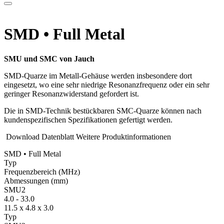
SMD • Full Metal
SMU und SMC von Jauch
SMD-Quarze im Metall-Gehäuse werden insbesondere dort
eingesetzt, wo eine sehr niedrige Resonanzfrequenz oder ein sehr
geringer Resonanzwiderstand gefordert ist.
Die in SMD-Technik bestückbaren SMC-Quarze können nach
kundenspezifischen Spezifikationen gefertigt werden.
Download Datenblatt
Weitere Produktinformationen
SMD • Full Metal
Typ
Fre­quenz­bereich
(MHz)
Ab­mes­sungen
(mm)
SMU2
4.0
-
33.0
11.5 x 4.8 x 3.0
Typ