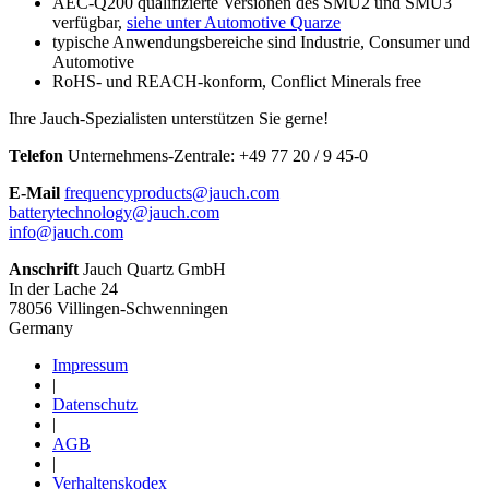
AEC-Q200 qualifizierte Versionen des SMU2 und SMU3
verfügbar,
siehe unter Automotive Quarze
typische Anwendungsbereiche sind Industrie, Consumer und
Automotive
RoHS- und REACH-konform, Conflict Minerals free
Ihre Jauch-Spezialisten unterstützen Sie gerne!
Telefon
Unternehmens-Zentrale:
+
49 77 20 / 9 45-0
E-Mail
frequencyproducts@jauch.com
batterytechnology@jauch.com
info@jauch.com
Anschrift
Jauch Quartz GmbH
In der Lache 24
78056 Villingen-Schwenningen
Germany
Impressum
|
Datenschutz
|
AGB
|
Verhaltenskodex