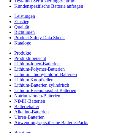
Test- und Zertifizierungszentrum
Kundenspezifische Batterie anfragen
Leistungen
Einstieg
Qualität
Richtlinien
Product Safety Data Sheets
Kataloge
Produkte
Produktübersicht
Lithium-Ionen-Batterien
Lithium-Polymer-Batterien
Lithium-Thionylchlorid-Batterien
Lithium Knopfzellen
Lithium-Batterien zylindrisch
Lithium-Eisenphosphat-Batterien
Natrium-Ionen-Batterien
NiMH-Batterien
Batteriehalter
Alkaline-Batterien
Uhren-Batterien
Anwendungsspezifische Batterie-Packs
Beratung