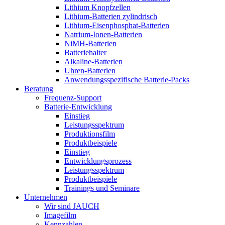
Lithium Knopfzellen
Lithium-Batterien zylindrisch
Lithium-Eisenphosphat-Batterien
Natrium-Ionen-Batterien
NiMH-Batterien
Batteriehalter
Alkaline-Batterien
Uhren-Batterien
Anwendungsspezifische Batterie-Packs
Beratung
Frequenz-Support
Batterie-Entwicklung
Einstieg
Leistungsspektrum
Produktionsfilm
Produktbeispiele
Einstieg
Entwicklungsprozess
Leistungsspektrum
Produktbeispiele
Trainings und Seminare
Unternehmen
Wir sind JAUCH
Imagefilm
Kennzahlen