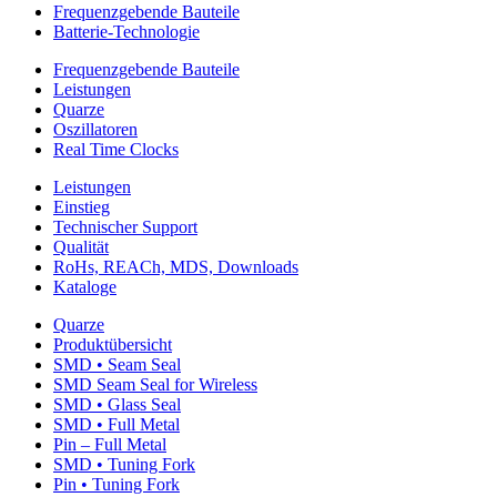
Frequenzgebende Bauteile
Batterie-Technologie
Frequenzgebende Bauteile
Leistungen
Quarze
Oszillatoren
Real Time Clocks
Leistungen
Einstieg
Technischer Support
Qualität
RoHs, REACh, MDS, Downloads
Kataloge
Quarze
Produktübersicht
SMD • Seam Seal
SMD Seam Seal for Wireless
SMD • Glass Seal
SMD • Full Metal
Pin – Full Metal
SMD • Tuning Fork
Pin • Tuning Fork