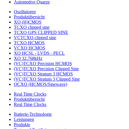
Automotive Quarze
Oszillatoren
Produktübersicht
XO (H)CMOS
TCXO clipped sine
TCXO GPS CLIPPED SINE
VCTCXO clipped sine
TCXO HCMOS
VCXO HCMOS
XO HCSL - LVDS - PECL
XO 32.768kHz
(VC)TCXO Precision HCMOS
(VC)TCXO Precision Clipped Sine
(VC)TCXO Stratum 3 HCMOS
(VC)TCXO Stratum 3 Clipped Sine
OCXO (HCMOS/Sinewave)
Real Time Clocks
Produktübersicht
Real Time Clocks
Batterie-Technologie
Leistungen
Produkte