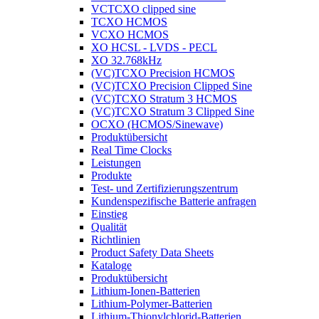
VCTCXO clipped sine
TCXO HCMOS
VCXO HCMOS
XO HCSL - LVDS - PECL
XO 32.768kHz
(VC)TCXO Precision HCMOS
(VC)TCXO Precision Clipped Sine
(VC)TCXO Stratum 3 HCMOS
(VC)TCXO Stratum 3 Clipped Sine
OCXO (HCMOS/Sinewave)
Produktübersicht
Real Time Clocks
Leistungen
Produkte
Test- und Zertifizierungszentrum
Kundenspezifische Batterie anfragen
Einstieg
Qualität
Richtlinien
Product Safety Data Sheets
Kataloge
Produktübersicht
Lithium-Ionen-Batterien
Lithium-Polymer-Batterien
Lithium-Thionylchlorid-Batterien