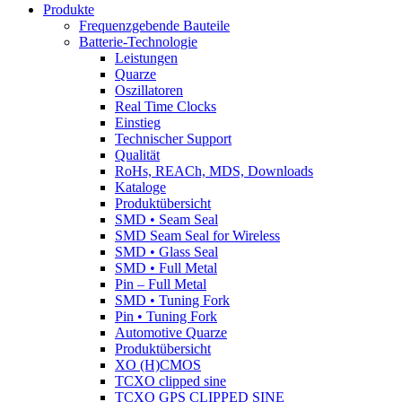
Produkte
Frequenzgebende Bauteile
Batterie-Technologie
Leistungen
Quarze
Oszillatoren
Real Time Clocks
Einstieg
Technischer Support
Qualität
RoHs, REACh, MDS, Downloads
Kataloge
Produktübersicht
SMD • Seam Seal
SMD Seam Seal for Wireless
SMD • Glass Seal
SMD • Full Metal
Pin – Full Metal
SMD • Tuning Fork
Pin • Tuning Fork
Automotive Quarze
Produktübersicht
XO (H)CMOS
TCXO clipped sine
TCXO GPS CLIPPED SINE