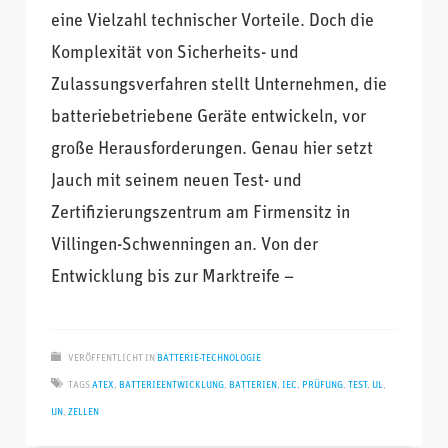
eine Vielzahl technischer Vorteile. Doch die
Komplexität von Sicherheits- und
Zulassungsverfahren stellt Unternehmen, die
batteriebetriebene Geräte entwickeln, vor
große Herausforderungen. Genau hier setzt
Jauch mit seinem neuen Test- und
Zertifizierungszentrum am Firmensitz in
Villingen-Schwenningen an. Von der
Entwicklung bis zur Marktreife –
VERÖFFENTLICHT IN
BATTERIE-TECHNOLOGIE
TAGS
ATEX
,
BATTERIEENTWICKLUNG
,
BATTERIEN
,
IEC
,
PRÜFUNG
,
TEST
,
UL
,
UN
,
ZELLEN