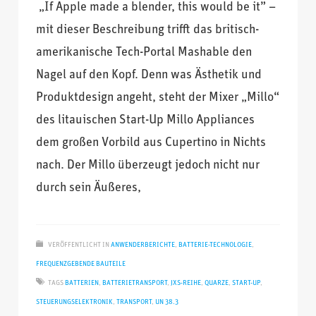
„If Apple made a blender, this would be it” –
mit dieser Beschreibung trifft das britisch-
amerikanische Tech-Portal Mashable den
Nagel auf den Kopf. Denn was Ästhetik und
Produktdesign angeht, steht der Mixer „Millo“
des litauischen Start-Up Millo Appliances
dem großen Vorbild aus Cupertino in Nichts
nach. Der Millo überzeugt jedoch nicht nur
durch sein Äußeres,
VERÖFFENTLICHT IN
ANWENDERBERICHTE
,
BATTERIE-TECHNOLOGIE
,
FREQUENZGEBENDE BAUTEILE
TAGS
BATTERIEN
,
BATTERIETRANSPORT
,
JXS-REIHE
,
QUARZE
,
START-UP
,
STEUERUNGSELEKTRONIK
,
TRANSPORT
,
UN 38.3