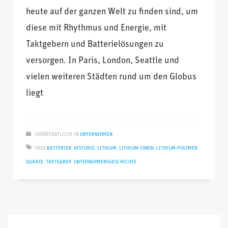
heute auf der ganzen Welt zu finden sind, um
diese mit Rhythmus und Energie, mit
Taktgebern und Batterielösungen zu
versorgen. In Paris, London, Seattle und
vielen weiteren Städten rund um den Globus
liegt
VERÖFFENTLICHT IN
UNTERNEHMEN
TAGS
BATTERIEN
,
HISTORIE
,
LITHIUM
,
LITHIUM-IONEN
,
LITHIUM-POLYMER
,
QUARZE
,
TAKTGEBER
,
UNTERNEHMENSGESCHICHTE