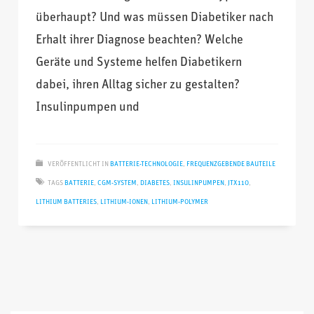
überhaupt? Und was müssen Diabetiker nach
Erhalt ihrer Diagnose beachten? Welche
Geräte und Systeme helfen Diabetikern
dabei, ihren Alltag sicher zu gestalten?
Insulinpumpen und
VERÖFFENTLICHT IN
BATTERIE-TECHNOLOGIE
,
FREQUENZGEBENDE BAUTEILE
TAGS
BATTERIE
,
CGM-SYSTEM
,
DIABETES
,
INSULINPUMPEN
,
JTX110
,
LITHIUM BATTERIES
,
LITHIUM-IONEN
,
LITHIUM-POLYMER