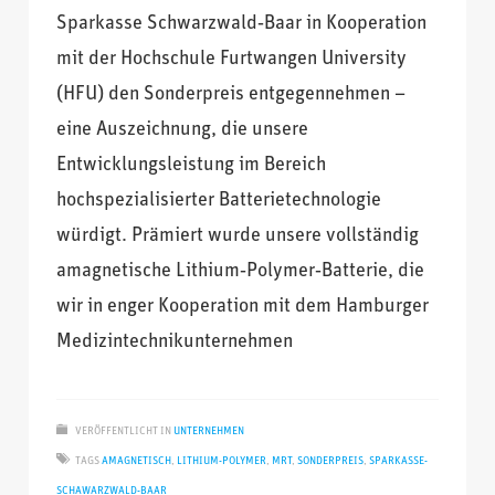
Sparkasse Schwarzwald‑Baar in Kooperation
mit der Hochschule Furtwangen University
(HFU) den Sonderpreis entgegennehmen –
eine Auszeichnung, die unsere
Entwicklungsleistung im Bereich
hochspezialisierter Batterietechnologie
würdigt. Prämiert wurde unsere vollständig
amagnetische Lithium‑Polymer‑Batterie, die
wir in enger Kooperation mit dem Hamburger
Medizintechnikunternehmen
VERÖFFENTLICHT IN
UNTERNEHMEN
TAGS
AMAGNETISCH
,
LITHIUM-POLYMER
,
MRT
,
SONDERPREIS
,
SPARKASSE-
SCHAWARZWALD-BAAR