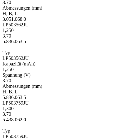
3.70
Ab­mes­sungen
(mm)
H
,
B
,
L
3.0
51.0
68.0
LP503562JU
1,250
3.70
5.8
36.0
63.5
Typ
LP503562JU
Kapa­zität
(mAh)
1,250
Span­nung
(V)
3.70
Ab­mes­sungen
(mm)
H
,
B
,
L
5.8
36.0
63.5
LP503759JU
1,300
3.70
5.4
38.0
62.0
Typ
LP503759JU