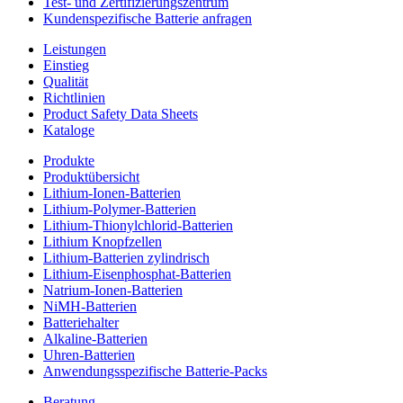
Test- und Zertifizierungszentrum
Kundenspezifische Batterie anfragen
Leistungen
Einstieg
Qualität
Richtlinien
Product Safety Data Sheets
Kataloge
Produkte
Produktübersicht
Lithium-Ionen-Batterien
Lithium-Polymer-Batterien
Lithium-Thionylchlorid-Batterien
Lithium Knopfzellen
Lithium-Batterien zylindrisch
Lithium-Eisenphosphat-Batterien
Natrium-Ionen-Batterien
NiMH-Batterien
Batteriehalter
Alkaline-Batterien
Uhren-Batterien
Anwendungsspezifische Batterie-Packs
Beratung