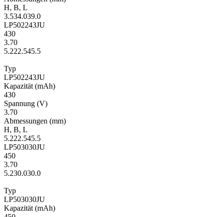
H
,
B
,
L
3.5
34.0
39.0
LP502243JU
430
3.70
5.2
22.5
45.5
Typ
LP502243JU
Kapa­zität
(mAh)
430
Span­nung
(V)
3.70
Ab­mes­sungen
(mm)
H
,
B
,
L
5.2
22.5
45.5
LP503030JU
450
3.70
5.2
30.0
30.0
Typ
LP503030JU
Kapa­zität
(mAh)
450