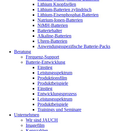
Lithium Knopfzellen
Lithium-Batterien zylindrisch
Lithium-Eisenphosphat-Batterien
Natrium-Ionen-Batterien
NiMH-Batterien
Batteriehalter
Alkaline-Batterien
Uhren-Batterien
Anwendungsspezifische Batterie-Packs
Beratung
Frequenz-Support
Batterie-Entwicklung
Einstieg
Leistungsspektrum
Produktionsfilm
Produktbeispiele
Einstieg
Entwicklungsprozess
Leistungsspektrum
Produktbeispiele
Trainings und Seminare
Unternehmen
Wir sind JAUCH
Imagefilm
Kennzahlen