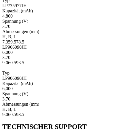
Typ
LP735977JH
Kapa­zität
(mAh)
4,800
Span­nung
(V)
3.70
Ab­mes­sungen
(mm)
H
,
B
,
L
7.3
59.5
78.5
LP906090JH
6,000
3.70
9.0
60.5
93.5
Typ
LP906090JH
Kapa­zität
(mAh)
6,000
Span­nung
(V)
3.70
Ab­mes­sungen
(mm)
H
,
B
,
L
9.0
60.5
93.5
TECHNISCHER SUPPORT