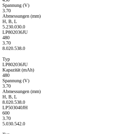
Span­nung
(V)
3.70
Ab­mes­sungen
(mm)
H
,
B
,
L
5.2
30.0
30.0
LP802036JU
480
3.70
8.0
20.5
38.0
Typ
LP802036JU
Kapa­zität
(mAh)
480
Span­nung
(V)
3.70
Ab­mes­sungen
(mm)
H
,
B
,
L
8.0
20.5
38.0
LP503040JH
600
3.70
5.0
30.5
42.0