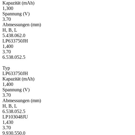
Kapa­zität
(mAh)
1,300
Span­nung
(V)
3.70
Ab­mes­sungen
(mm)
H
,
B
,
L
5.4
38.0
62.0
LP633750JH
1,400
3.70
6.5
38.0
52.5
Typ
LP633750JH
Kapa­zität
(mAh)
1,400
Span­nung
(V)
3.70
Ab­mes­sungen
(mm)
H
,
B
,
L
6.5
38.0
52.5
LP103048JU
1,430
3.70
9.9
30.5
50.0