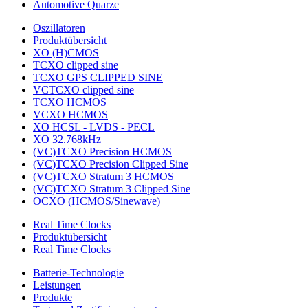
Automotive Quarze
Oszillatoren
Produktübersicht
XO (H)CMOS
TCXO clipped sine
TCXO GPS CLIPPED SINE
VCTCXO clipped sine
TCXO HCMOS
VCXO HCMOS
XO HCSL - LVDS - PECL
XO 32.768kHz
(VC)TCXO Precision HCMOS
(VC)TCXO Precision Clipped Sine
(VC)TCXO Stratum 3 HCMOS
(VC)TCXO Stratum 3 Clipped Sine
OCXO (HCMOS/Sinewave)
Real Time Clocks
Produktübersicht
Real Time Clocks
Batterie-Technologie
Leistungen
Produkte