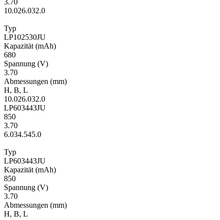
3.70
10.0
26.0
32.0
Typ
LP102530JU
Kapa­zität
(mAh)
680
Span­nung
(V)
3.70
Ab­mes­sungen
(mm)
H
,
B
,
L
10.0
26.0
32.0
LP603443JU
850
3.70
6.0
34.5
45.0
Typ
LP603443JU
Kapa­zität
(mAh)
850
Span­nung
(V)
3.70
Ab­mes­sungen
(mm)
H
,
B
,
L