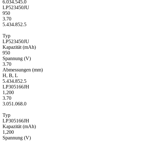
6.0
34.5
45.0
LP523450JU
950
3.70
5.4
34.8
52.5
Typ
LP523450JU
Kapa­zität
(mAh)
950
Span­nung
(V)
3.70
Ab­mes­sungen
(mm)
H
,
B
,
L
5.4
34.8
52.5
LP305166JH
1,200
3.70
3.0
51.0
68.0
Typ
LP305166JH
Kapa­zität
(mAh)
1,200
Span­nung
(V)