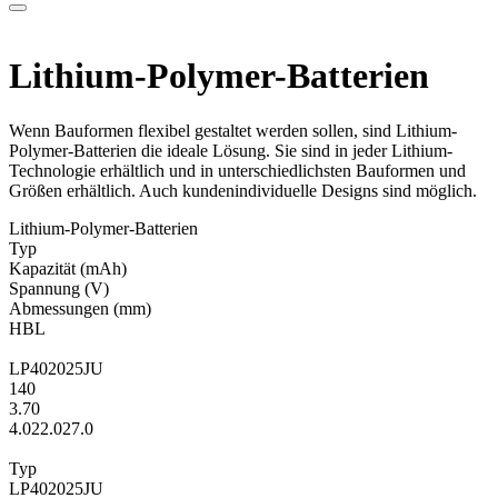
Lithium-Polymer-Batterien
Wenn Bauformen flexibel gestaltet werden sollen, sind Lithium-
Polymer-Batterien die ideale Lösung. Sie sind in jeder Lithium-
Technologie erhältlich und in unterschiedlichsten Bauformen und
Größen erhältlich. Auch kundenindividuelle Designs sind möglich.
Lithium-Polymer-Batterien
Typ
Kapa­zität
(mAh)
Span­nung
(V)
Ab­mes­sungen
(mm)
H
B
L
LP402025JU
140
3.70
4.0
22.0
27.0
Typ
LP402025JU