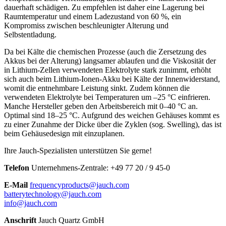
dauerhaft schädigen. Zu empfehlen ist daher eine Lagerung bei
Raumtemperatur und einem Ladezustand von 60 %, ein
Kompromiss zwischen beschleunigter Alterung und
Selbstentladung.
Da bei Kälte die chemischen Prozesse (auch die Zersetzung des
Akkus bei der Alterung) langsamer ablaufen und die Viskosität der
in Lithium-Zellen verwendeten Elektrolyte stark zunimmt, erhöht
sich auch beim Lithium-Ionen-Akku bei Kälte der Innenwiderstand,
womit die entnehmbare Leistung sinkt. Zudem können die
verwendeten Elektrolyte bei Temperaturen um –25 °C einfrieren.
Manche Hersteller geben den Arbeitsbereich mit 0–40 °C an.
Optimal sind 18–25 °C. Aufgrund des weichen Gehäuses kommt es
zu einer Zunahme der Dicke über die Zyklen (sog. Swelling), das ist
beim Gehäusedesign mit einzuplanen.
Ihre Jauch-Spezialisten unterstützen Sie gerne!
Telefon
Unternehmens-Zentrale:
+
49 77 20 / 9 45-0
E-Mail
frequencyproducts@jauch.com
batterytechnology@jauch.com
info@jauch.com
Anschrift
Jauch Quartz GmbH