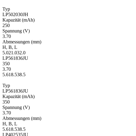
Typ
LP502030JH
Kapa­zität
(mAh)
250
Span­nung
(V)
3.70
Ab­mes­sungen
(mm)
H
,
B
,
L
5.0
21.0
32.0
LP561836JU
350
3.70
5.6
18.5
38.5
Typ
LP561836JU
Kapa­zität
(mAh)
350
Span­nung
(V)
3.70
Ab­mes­sungen
(mm)
H
,
B
,
L
5.6
18.5
38.5
LP402535JU