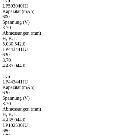
Typ
LP503040JH
Kapa­zität
(mAh)
600
Span­nung
(V)
3.70
Ab­mes­sungen
(mm)
H
,
B
,
L
5.0
30.5
42.0
LP443441JU
630
3.70
4.4
35.0
44.0
Typ
LP443441JU
Kapa­zität
(mAh)
630
Span­nung
(V)
3.70
Ab­mes­sungen
(mm)
H
,
B
,
L
4.4
35.0
44.0
LP102530JU
680