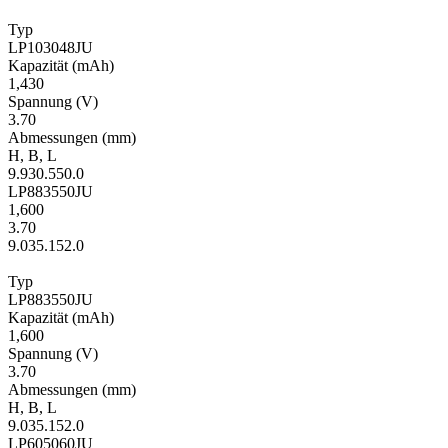
Typ
LP103048JU
Kapa­zität
(mAh)
1,430
Span­nung
(V)
3.70
Ab­mes­sungen
(mm)
H
,
B
,
L
9.9
30.5
50.0
LP883550JU
1,600
3.70
9.0
35.1
52.0
Typ
LP883550JU
Kapa­zität
(mAh)
1,600
Span­nung
(V)
3.70
Ab­mes­sungen
(mm)
H
,
B
,
L
9.0
35.1
52.0
LP605060JU