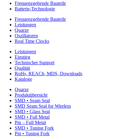
Frequenzgebende Bauteile
Batterie-Technologie
Frequenzgebende Bauteile
Leistungen
Quarze
Oszillatoren
Real Time Clocks
Leistungen
Einstieg
Technischer Support
Qualität
RoHs, REACh, MDS, Downloads
Kataloge
Quarze
Produktübersicht
SMD • Seam Seal
SMD Seam Seal for Wireless
SMD • Glass Seal
SMD • Full Metal
Pin – Full Metal
SMD • Tuning Fork
Pin • Tuning Fork