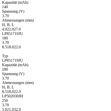
Kapa­zität
(mAh)
140
Span­nung
(V)
3.70
Ab­mes­sungen
(mm)
H
,
B
,
L
4.0
22.0
27.0
LP851719JU
180
3.70
8.5
18.0
22.0
Typ
LP851719JU
Kapa­zität
(mAh)
180
Span­nung
(V)
3.70
Ab­mes­sungen
(mm)
H
,
B
,
L
8.5
18.0
22.0
LP502030JH
250
3.70
5.0
21.0
32.0