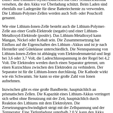
versehen, die den Akku vor Überladung schützt. Beim Laden sind
ebenfalls nur Ladegeräte für diese Batteriechemie zu verwenden.
Die Lithium-Polymer-Zellen werden auch Soft- oder Pouchcell
genannt.
Wie eine Lithium-Ionen-Zelle besteht auch die Lithium-Polymer-
Zelle aus einer Grafit-Elektrode (negativ) und einer Lithium-
Metalloxyd-Elektrode (positiv). Das Lithium-Metalloxyd kann
Mangan, Nickel oder Kobalt sein. Die Zusammensetzung hat
Einfluss auf die Eigenschaften des Lithium -Akkus und ist je nach
Hersteller und Güteklasse unterschiedlich. Die Nennspannung von
Lithium-Ionen-Zellen ist abhängig vom Elektrodenmaterial und liegt
bei 3,6 oder 3,7 Volt, die Ladeschlussspannung in der Regel bei 4,2
Volt. Die Elektroden werden durch einen Separator getrennt, um
einen Kurzschluss zwischen den Elektroden zu verhindern. Der
Separator ist für die Lithium-Ionen durchlässig. Die Kathode wirkt
wie ein Schwamm. Sie kann so eine große Zahl von Ionen
aufnehmen.
Inzwischen gibt es eine große Bandbreite, hauptsächlich an
prismatischen Zellen. Die Kapazität eines Lithium-Akkus verringert
sich selbst ohne Benutzung mit der Zeit, hauptsächlich durch
Reaktion des Lithiums mit dem Elektrolyten. Die
Zersetzungsgeschwindigkeit steigt mit der Zellspannung und der
Temperatur. Eine Tiefentladung unterhalb 2,0 V kann den Akku