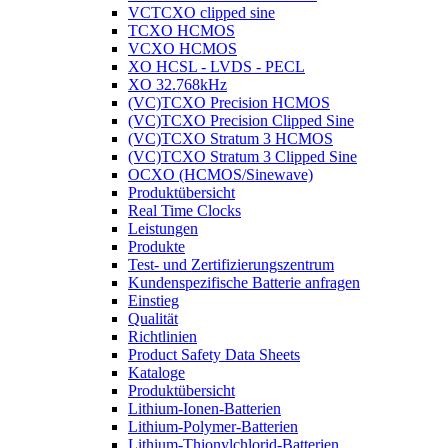
VCTCXO clipped sine
TCXO HCMOS
VCXO HCMOS
XO HCSL - LVDS - PECL
XO 32.768kHz
(VC)TCXO Precision HCMOS
(VC)TCXO Precision Clipped Sine
(VC)TCXO Stratum 3 HCMOS
(VC)TCXO Stratum 3 Clipped Sine
OCXO (HCMOS/Sinewave)
Produktübersicht
Real Time Clocks
Leistungen
Produkte
Test- und Zertifizierungszentrum
Kundenspezifische Batterie anfragen
Einstieg
Qualität
Richtlinien
Product Safety Data Sheets
Kataloge
Produktübersicht
Lithium-Ionen-Batterien
Lithium-Polymer-Batterien
Lithium-Thionylchlorid-Batterien