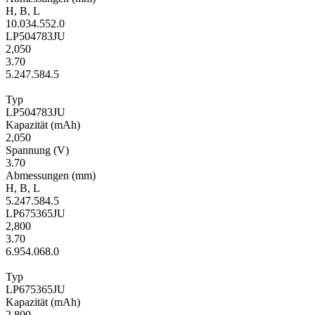
H
,
B
,
L
10.0
34.5
52.0
LP504783JU
2,050
3.70
5.2
47.5
84.5
Typ
LP504783JU
Kapa­zität
(mAh)
2,050
Span­nung
(V)
3.70
Ab­mes­sungen
(mm)
H
,
B
,
L
5.2
47.5
84.5
LP675365JU
2,800
3.70
6.9
54.0
68.0
Typ
LP675365JU
Kapa­zität
(mAh)
2,800