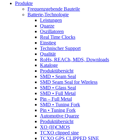
Produkte
Frequenzgebende Bauteile
Batterie-Technologie
Leistungen
Quarze
Oszillatoren
Real Time Clocks
Einstieg
Technischer Support
Qualität
RoHs, REACh, MDS, Downloads
Kataloge
Produktübersicht
SMD • Seam Seal
SMD Seam Seal for Wireless
SMD • Glass Seal
SMD • Full Metal
Pin – Full Metal
SMD • Tuning Fork
Pin • Tuning Fork
Automotive Quarze
Produktübersicht
XO (H)CMOS
TCXO clipped sine
TCXO GPS CLIPPED SINE