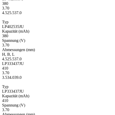
380
3.70
4.5
25.5
37.0
Typ
LP402535JU
Kapa­zität
(mAh)
380
Span­nung
(V)
3.70
Ab­mes­sungen
(mm)
H
,
B
,
L
4.5
25.5
37.0
LP333437JU
410
3.70
3.5
34.0
39.0
Typ
LP333437JU
Kapa­zität
(mAh)
410
Span­nung
(V)
3.70
Ab­mes­sungen
(mm)