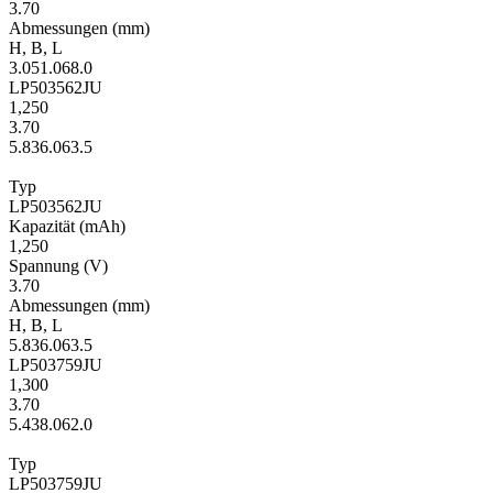
3.70
Ab­mes­sungen
(mm)
H
,
B
,
L
3.0
51.0
68.0
LP503562JU
1,250
3.70
5.8
36.0
63.5
Typ
LP503562JU
Kapa­zität
(mAh)
1,250
Span­nung
(V)
3.70
Ab­mes­sungen
(mm)
H
,
B
,
L
5.8
36.0
63.5
LP503759JU
1,300
3.70
5.4
38.0
62.0
Typ
LP503759JU