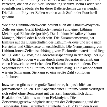
versehen, die den Akku vor Überladung schützt. Beim Laden sind
ebenfalls nur Ladegeräte für diese Batteriechemie zu verwenden.
Die Lithium-Polymer-Zellen werden auch Soft- oder Pouchcell
genannt.
Wie eine Lithium-Ionen-Zelle besteht auch die Lithium-Polymer-
Zelle aus einer Grafit-Elektrode (negativ) und einer Lithium-
Metalloxyd-Elektrode (positiv). Das Lithium-Metalloxyd kann
Mangan, Nickel oder Kobalt sein. Die Zusammensetzung hat
Einfluss auf die Eigenschaften des Lithium -Akkus und ist je nach
Hersteller und Güteklasse unterschiedlich. Die Nennspannung von
Lithium-Ionen-Zellen ist abhängig vom Elektrodenmaterial und liegt
bei 3,6 oder 3,7 Volt, die Ladeschlussspannung in der Regel bei 4,2
Volt. Die Elektroden werden durch einen Separator getrennt, um
einen Kurzschluss zwischen den Elektroden zu verhindern. Der
Separator ist für die Lithium-Ionen durchlässig. Die Kathode wirkt
wie ein Schwamm. Sie kann so eine große Zahl von Ionen
aufnehmen.
Inzwischen gibt es eine große Bandbreite, hauptsächlich an
prismatischen Zellen. Die Kapazität eines Lithium-Akkus verringert
sich selbst ohne Benutzung mit der Zeit, hauptsächlich durch
Reaktion des Lithiums mit dem Elektrolyten. Die
Zersetzungsgeschwindigkeit steigt mit der Zellspannung und der
Temperatur. Eine Tiefentladung unterhalb 2,0 V kann den Akku