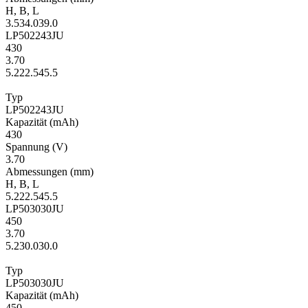
H
,
B
,
L
3.5
34.0
39.0
LP502243JU
430
3.70
5.2
22.5
45.5
Typ
LP502243JU
Kapa­zität
(mAh)
430
Span­nung
(V)
3.70
Ab­mes­sungen
(mm)
H
,
B
,
L
5.2
22.5
45.5
LP503030JU
450
3.70
5.2
30.0
30.0
Typ
LP503030JU
Kapa­zität
(mAh)
450