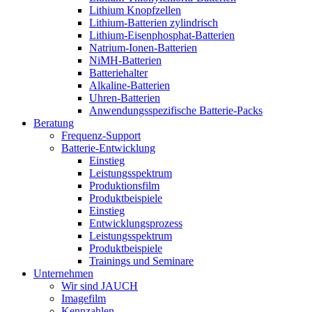
Lithium Knopfzellen
Lithium-Batterien zylindrisch
Lithium-Eisenphosphat-Batterien
Natrium-Ionen-Batterien
NiMH-Batterien
Batteriehalter
Alkaline-Batterien
Uhren-Batterien
Anwendungsspezifische Batterie-Packs
Beratung
Frequenz-Support
Batterie-Entwicklung
Einstieg
Leistungsspektrum
Produktionsfilm
Produktbeispiele
Einstieg
Entwicklungsprozess
Leistungsspektrum
Produktbeispiele
Trainings und Seminare
Unternehmen
Wir sind JAUCH
Imagefilm
Kennzahlen