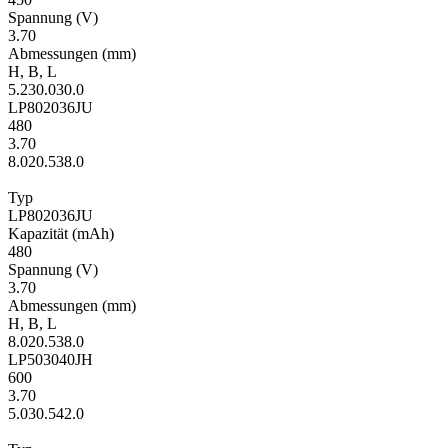
Span­nung
(V)
3.70
Ab­mes­sungen
(mm)
H
,
B
,
L
5.2
30.0
30.0
LP802036JU
480
3.70
8.0
20.5
38.0
Typ
LP802036JU
Kapa­zität
(mAh)
480
Span­nung
(V)
3.70
Ab­mes­sungen
(mm)
H
,
B
,
L
8.0
20.5
38.0
LP503040JH
600
3.70
5.0
30.5
42.0