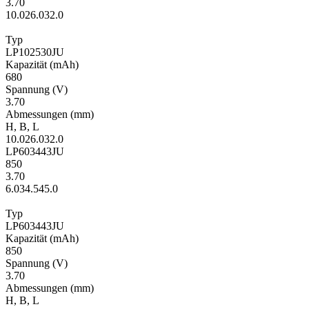
3.70
10.0
26.0
32.0
Typ
LP102530JU
Kapa­zität
(mAh)
680
Span­nung
(V)
3.70
Ab­mes­sungen
(mm)
H
,
B
,
L
10.0
26.0
32.0
LP603443JU
850
3.70
6.0
34.5
45.0
Typ
LP603443JU
Kapa­zität
(mAh)
850
Span­nung
(V)
3.70
Ab­mes­sungen
(mm)
H
,
B
,
L