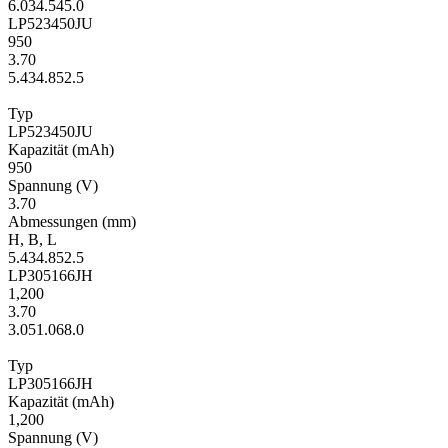
6.0
34.5
45.0
LP523450JU
950
3.70
5.4
34.8
52.5
Typ
LP523450JU
Kapa­zität
(mAh)
950
Span­nung
(V)
3.70
Ab­mes­sungen
(mm)
H
,
B
,
L
5.4
34.8
52.5
LP305166JH
1,200
3.70
3.0
51.0
68.0
Typ
LP305166JH
Kapa­zität
(mAh)
1,200
Span­nung
(V)