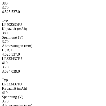
380
3.70
4.5
25.5
37.0
Typ
LP402535JU
Kapa­zität
(mAh)
380
Span­nung
(V)
3.70
Ab­mes­sungen
(mm)
H
,
B
,
L
4.5
25.5
37.0
LP333437JU
410
3.70
3.5
34.0
39.0
Typ
LP333437JU
Kapa­zität
(mAh)
410
Span­nung
(V)
3.70
Ab­mes­sungen
(mm)