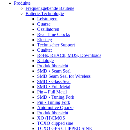
Produkte
Frequenzgebende Bauteile
Batterie-Technologie
Leistungen
Quarze
Oszillatoren
Real Time Clocks
Einstieg
Technischer Support
Qualität
RoHs, REACh, MDS, Downloads
Kataloge
Produktübersicht
SMD • Seam Seal
SMD Seam Seal for Wireless
SMD • Glass Seal
SMD • Full Metal
Pin – Full Metal
SMD • Tuning Fork
Pin • Tuning Fork
Automotive Quarze
Produktübersicht
XO (H)CMOS
TCXO clipped sine
TCXO GPS CLIPPED SINE