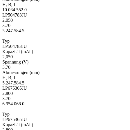
H
,
B
,
L
10.0
34.5
52.0
LP504783JU
2,050
3.70
5.2
47.5
84.5
Typ
LP504783JU
Kapa­zität
(mAh)
2,050
Span­nung
(V)
3.70
Ab­mes­sungen
(mm)
H
,
B
,
L
5.2
47.5
84.5
LP675365JU
2,800
3.70
6.9
54.0
68.0
Typ
LP675365JU
Kapa­zität
(mAh)
2,800