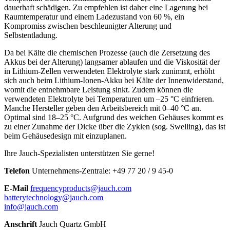
dauerhaft schädigen. Zu empfehlen ist daher eine Lagerung bei
Raumtemperatur und einem Ladezustand von 60 %, ein
Kompromiss zwischen beschleunigter Alterung und
Selbstentladung.
Da bei Kälte die chemischen Prozesse (auch die Zersetzung des
Akkus bei der Alterung) langsamer ablaufen und die Viskosität der
in Lithium-Zellen verwendeten Elektrolyte stark zunimmt, erhöht
sich auch beim Lithium-Ionen-Akku bei Kälte der Innenwiderstand,
womit die entnehmbare Leistung sinkt. Zudem können die
verwendeten Elektrolyte bei Temperaturen um –25 °C einfrieren.
Manche Hersteller geben den Arbeitsbereich mit 0–40 °C an.
Optimal sind 18–25 °C. Aufgrund des weichen Gehäuses kommt es
zu einer Zunahme der Dicke über die Zyklen (sog. Swelling), das ist
beim Gehäusedesign mit einzuplanen.
Ihre Jauch-Spezialisten unterstützen Sie gerne!
Telefon
Unternehmens-Zentrale:
+
49 77 20 / 9 45-0
E-Mail
frequencyproducts@jauch.com
batterytechnology@jauch.com
info@jauch.com
Anschrift
Jauch Quartz GmbH