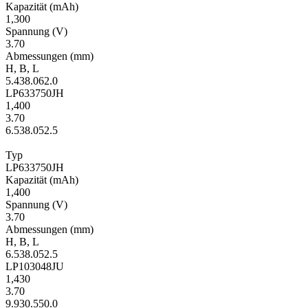
Kapa­zität
(mAh)
1,300
Span­nung
(V)
3.70
Ab­mes­sungen
(mm)
H
,
B
,
L
5.4
38.0
62.0
LP633750JH
1,400
3.70
6.5
38.0
52.5
Typ
LP633750JH
Kapa­zität
(mAh)
1,400
Span­nung
(V)
3.70
Ab­mes­sungen
(mm)
H
,
B
,
L
6.5
38.0
52.5
LP103048JU
1,430
3.70
9.9
30.5
50.0