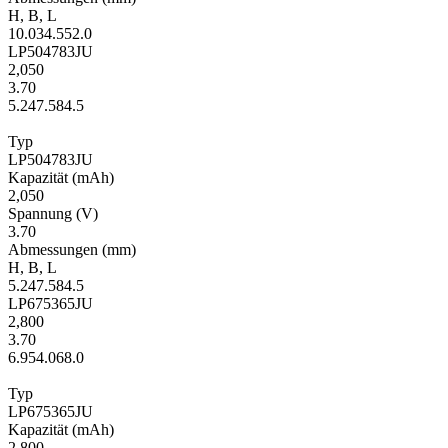
H
,
B
,
L
10.0
34.5
52.0
LP504783JU
2,050
3.70
5.2
47.5
84.5
Typ
LP504783JU
Kapa­zität
(mAh)
2,050
Span­nung
(V)
3.70
Ab­mes­sungen
(mm)
H
,
B
,
L
5.2
47.5
84.5
LP675365JU
2,800
3.70
6.9
54.0
68.0
Typ
LP675365JU
Kapa­zität
(mAh)
2,800