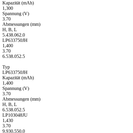
Kapa­zität
(mAh)
1,300
Span­nung
(V)
3.70
Ab­mes­sungen
(mm)
H
,
B
,
L
5.4
38.0
62.0
LP633750JH
1,400
3.70
6.5
38.0
52.5
Typ
LP633750JH
Kapa­zität
(mAh)
1,400
Span­nung
(V)
3.70
Ab­mes­sungen
(mm)
H
,
B
,
L
6.5
38.0
52.5
LP103048JU
1,430
3.70
9.9
30.5
50.0