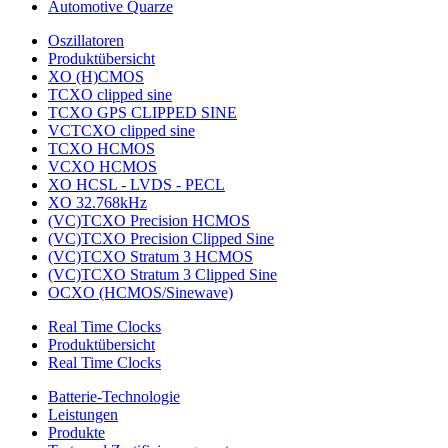
Automotive Quarze
Oszillatoren
Produktübersicht
XO (H)CMOS
TCXO clipped sine
TCXO GPS CLIPPED SINE
VCTCXO clipped sine
TCXO HCMOS
VCXO HCMOS
XO HCSL - LVDS - PECL
XO 32.768kHz
(VC)TCXO Precision HCMOS
(VC)TCXO Precision Clipped Sine
(VC)TCXO Stratum 3 HCMOS
(VC)TCXO Stratum 3 Clipped Sine
OCXO (HCMOS/Sinewave)
Real Time Clocks
Produktübersicht
Real Time Clocks
Batterie-Technologie
Leistungen
Produkte