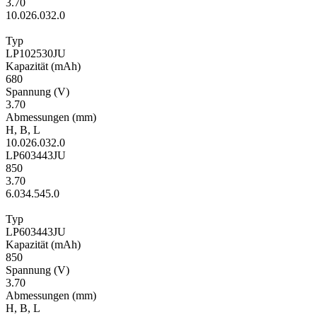
3.70
10.0
26.0
32.0
Typ
LP102530JU
Kapa­zität
(mAh)
680
Span­nung
(V)
3.70
Ab­mes­sungen
(mm)
H
,
B
,
L
10.0
26.0
32.0
LP603443JU
850
3.70
6.0
34.5
45.0
Typ
LP603443JU
Kapa­zität
(mAh)
850
Span­nung
(V)
3.70
Ab­mes­sungen
(mm)
H
,
B
,
L