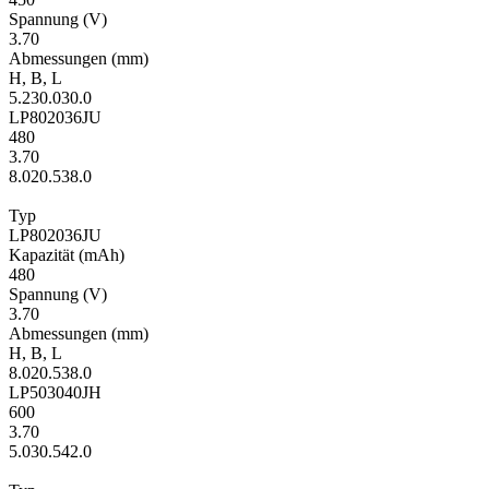
Span­nung
(V)
3.70
Ab­mes­sungen
(mm)
H
,
B
,
L
5.2
30.0
30.0
LP802036JU
480
3.70
8.0
20.5
38.0
Typ
LP802036JU
Kapa­zität
(mAh)
480
Span­nung
(V)
3.70
Ab­mes­sungen
(mm)
H
,
B
,
L
8.0
20.5
38.0
LP503040JH
600
3.70
5.0
30.5
42.0