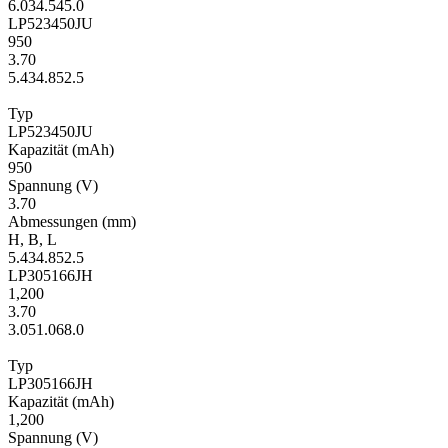
6.0
34.5
45.0
LP523450JU
950
3.70
5.4
34.8
52.5
Typ
LP523450JU
Kapa­zität
(mAh)
950
Span­nung
(V)
3.70
Ab­mes­sungen
(mm)
H
,
B
,
L
5.4
34.8
52.5
LP305166JH
1,200
3.70
3.0
51.0
68.0
Typ
LP305166JH
Kapa­zität
(mAh)
1,200
Span­nung
(V)