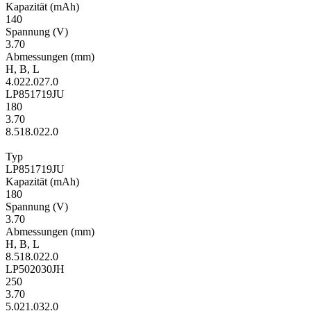
Kapa­zität
(mAh)
140
Span­nung
(V)
3.70
Ab­mes­sungen
(mm)
H
,
B
,
L
4.0
22.0
27.0
LP851719JU
180
3.70
8.5
18.0
22.0
Typ
LP851719JU
Kapa­zität
(mAh)
180
Span­nung
(V)
3.70
Ab­mes­sungen
(mm)
H
,
B
,
L
8.5
18.0
22.0
LP502030JH
250
3.70
5.0
21.0
32.0