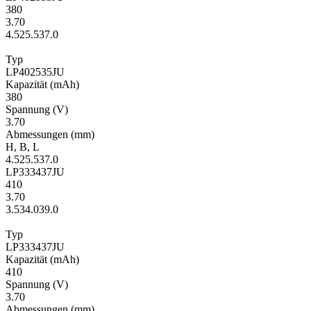
380
3.70
4.5
25.5
37.0
Typ
LP402535JU
Kapa­zität
(mAh)
380
Span­nung
(V)
3.70
Ab­mes­sungen
(mm)
H
,
B
,
L
4.5
25.5
37.0
LP333437JU
410
3.70
3.5
34.0
39.0
Typ
LP333437JU
Kapa­zität
(mAh)
410
Span­nung
(V)
3.70
Ab­mes­sungen
(mm)