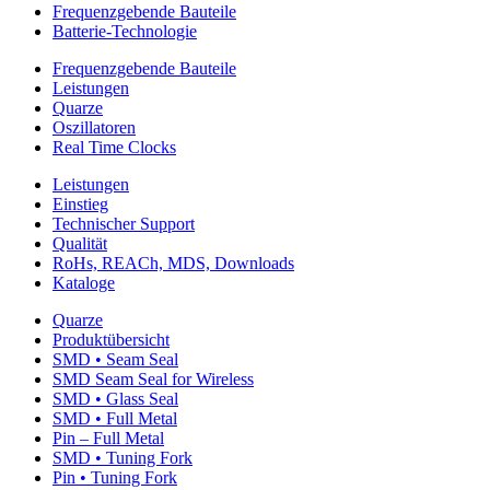
Frequenzgebende Bauteile
Batterie-Technologie
Frequenzgebende Bauteile
Leistungen
Quarze
Oszillatoren
Real Time Clocks
Leistungen
Einstieg
Technischer Support
Qualität
RoHs, REACh, MDS, Downloads
Kataloge
Quarze
Produktübersicht
SMD • Seam Seal
SMD Seam Seal for Wireless
SMD • Glass Seal
SMD • Full Metal
Pin – Full Metal
SMD • Tuning Fork
Pin • Tuning Fork