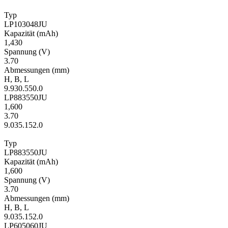
Typ
LP103048JU
Kapa­zität
(mAh)
1,430
Span­nung
(V)
3.70
Ab­mes­sungen
(mm)
H
,
B
,
L
9.9
30.5
50.0
LP883550JU
1,600
3.70
9.0
35.1
52.0
Typ
LP883550JU
Kapa­zität
(mAh)
1,600
Span­nung
(V)
3.70
Ab­mes­sungen
(mm)
H
,
B
,
L
9.0
35.1
52.0
LP605060JU