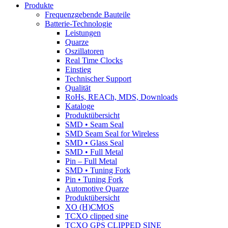
Produkte
Frequenzgebende Bauteile
Batterie-Technologie
Leistungen
Quarze
Oszillatoren
Real Time Clocks
Einstieg
Technischer Support
Qualität
RoHs, REACh, MDS, Downloads
Kataloge
Produktübersicht
SMD • Seam Seal
SMD Seam Seal for Wireless
SMD • Glass Seal
SMD • Full Metal
Pin – Full Metal
SMD • Tuning Fork
Pin • Tuning Fork
Automotive Quarze
Produktübersicht
XO (H)CMOS
TCXO clipped sine
TCXO GPS CLIPPED SINE