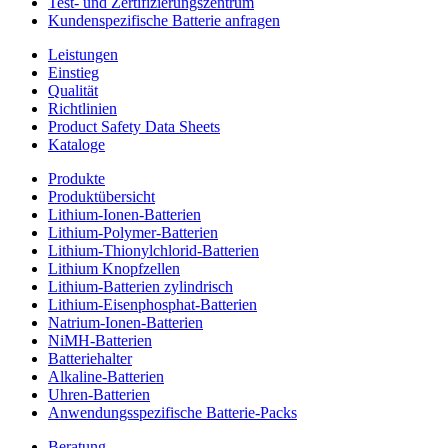
Test- und Zertifizierungszentrum
Kundenspezifische Batterie anfragen
Leistungen
Einstieg
Qualität
Richtlinien
Product Safety Data Sheets
Kataloge
Produkte
Produktübersicht
Lithium-Ionen-Batterien
Lithium-Polymer-Batterien
Lithium-Thionylchlorid-Batterien
Lithium Knopfzellen
Lithium-Batterien zylindrisch
Lithium-Eisenphosphat-Batterien
Natrium-Ionen-Batterien
NiMH-Batterien
Batteriehalter
Alkaline-Batterien
Uhren-Batterien
Anwendungsspezifische Batterie-Packs
Beratung