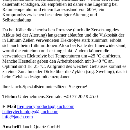
dauerhaft schädigen. Zu empfehlen ist daher eine Lagerung bei
Raumtemperatur und einem Ladezustand von 60 %, ein
Kompromiss zwischen beschleunigter Alterung und
Selbstentladung.
Da bei Kälte die chemischen Prozesse (auch die Zersetzung des
Akkus bei der Alterung) langsamer ablaufen und die Viskosität der
in Lithium-Zellen verwendeten Elektrolyte stark zunimmt, erhöht
sich auch beim Lithium-Ionen-Akku bei Kälte der Innenwiderstand,
womit die entnehmbare Leistung sinkt. Zudem können die
verwendeten Elektrolyte bei Temperaturen um –25 °C einfrieren.
Manche Hersteller geben den Arbeitsbereich mit 0–40 °C an.
Optimal sind 18–25 °C. Aufgrund des weichen Gehäuses kommt es
zu einer Zunahme der Dicke über die Zyklen (sog. Swelling), das ist
beim Gehäusedesign mit einzuplanen.
Ihre Jauch-Spezialisten unterstützen Sie gerne!
Telefon
Unternehmens-Zentrale:
+
49 77 20 / 9 45-0
E-Mail
frequencyproducts@jauch.com
batterytechnology@jauch.com
info@jauch.com
Anschrift
Jauch Quartz GmbH