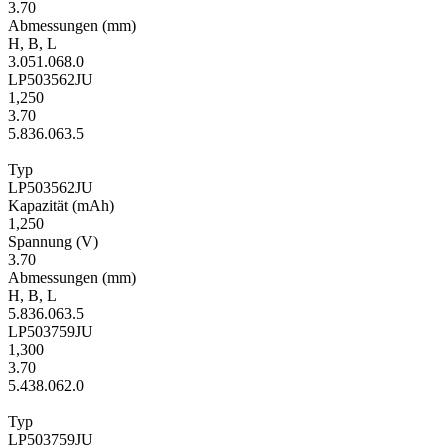
3.70
Ab­mes­sungen
(mm)
H
,
B
,
L
3.0
51.0
68.0
LP503562JU
1,250
3.70
5.8
36.0
63.5
Typ
LP503562JU
Kapa­zität
(mAh)
1,250
Span­nung
(V)
3.70
Ab­mes­sungen
(mm)
H
,
B
,
L
5.8
36.0
63.5
LP503759JU
1,300
3.70
5.4
38.0
62.0
Typ
LP503759JU