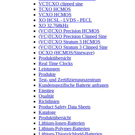
VCTCXO clipped sine
TCXO HCMOS
VCXO HCMOS
XO HCSL - LVDS - PECL
XO 32.768kHz
(VC)TCXO Precision HCMOS
(VC)TCXO Precision Clipped Sine
(VC)TCXO Stratum 3 HCMOS
(VC)TCXO Stratum 3 Clipped Sine
OCXO (HCMOS/Sinewave)
Produktübersicht
Real Time Clocks
Leistungen
Produkte
Test- und Zertifizierungszentrum
Kundenspezifische Batterie anfragen
Einstieg
Qualität
Richtlinien
Product Safety Data Sheets
Kataloge
Produktübersicht
Lithium-Ionen-Batterien
Lithium-Polymer-Batterien
Lithium-Thionylchlorid-Batterien