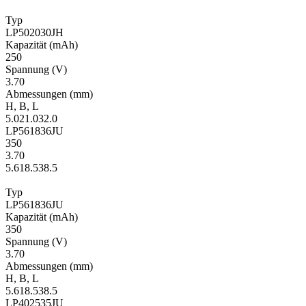
Typ
LP502030JH
Kapa­zität
(mAh)
250
Span­nung
(V)
3.70
Ab­mes­sungen
(mm)
H
,
B
,
L
5.0
21.0
32.0
LP561836JU
350
3.70
5.6
18.5
38.5
Typ
LP561836JU
Kapa­zität
(mAh)
350
Span­nung
(V)
3.70
Ab­mes­sungen
(mm)
H
,
B
,
L
5.6
18.5
38.5
LP402535JU