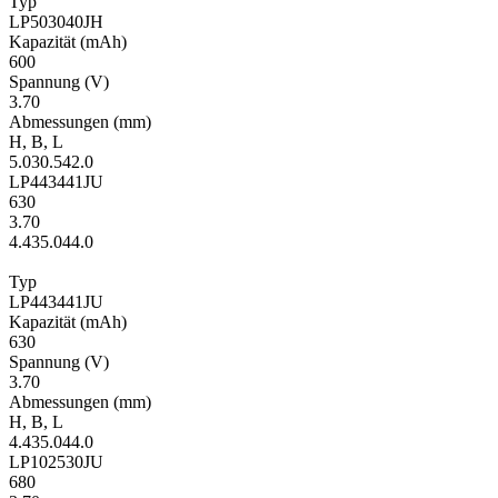
Typ
LP503040JH
Kapa­zität
(mAh)
600
Span­nung
(V)
3.70
Ab­mes­sungen
(mm)
H
,
B
,
L
5.0
30.5
42.0
LP443441JU
630
3.70
4.4
35.0
44.0
Typ
LP443441JU
Kapa­zität
(mAh)
630
Span­nung
(V)
3.70
Ab­mes­sungen
(mm)
H
,
B
,
L
4.4
35.0
44.0
LP102530JU
680