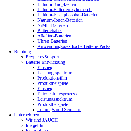
Lithium Knopfzellen
Lithium-Batterien zylindrisch
Lithium-Eisenphosphat-Batterien
Natrium-Ionen-Batterien
NiMH-Batterien
Batteriehalter
Alkaline-Batterien
Uhren-Batterien
Anwendungsspezifische Batterie-Packs
Beratung
Frequenz-Support
Batterie-Entwicklung
Einstieg
Leistungsspektrum
Produktionsfilm
Produktbeispiele
Einstieg
Entwicklungsprozess
Leistungsspektrum
Produktbeispiele
Trainings und Seminare
Unternehmen
Wir sind JAUCH
Imagefilm
Kennzahlen