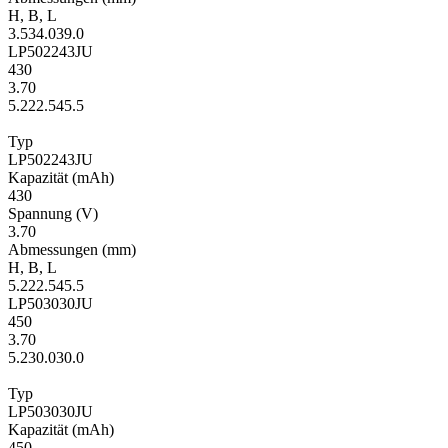
H
,
B
,
L
3.5
34.0
39.0
LP502243JU
430
3.70
5.2
22.5
45.5
Typ
LP502243JU
Kapa­zität
(mAh)
430
Span­nung
(V)
3.70
Ab­mes­sungen
(mm)
H
,
B
,
L
5.2
22.5
45.5
LP503030JU
450
3.70
5.2
30.0
30.0
Typ
LP503030JU
Kapa­zität
(mAh)
450