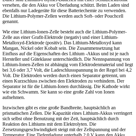
versehen, die den Akku vor Überladung schützt. Beim Laden sind
ebenfalls nur Ladegeräte für diese Batteriechemie zu verwenden.
Die Lithium-Polymer-Zellen werden auch Soft- oder Pouchcell
genannt.
Wie eine Lithium-Ionen-Zelle besteht auch die Lithium-Polymer-
Zelle aus einer Grafit-Elektrode (negativ) und einer Lithium-
Metalloxyd-Elektrode (positiv). Das Lithium-Metalloxyd kann
Mangan, Nickel oder Kobalt sein. Die Zusammensetzung hat
Einfluss auf die Eigenschaften des Lithium -Akkus und ist je nach
Hersteller und Güteklasse unterschiedlich. Die Nennspannung von
Lithium-Ionen-Zellen ist abhängig vom Elektrodenmaterial und liegt
bei 3,6 oder 3,7 Volt, die Ladeschlussspannung in der Regel bei 4,2
Volt. Die Elektroden werden durch einen Separator getrennt, um
einen Kurzschluss zwischen den Elektroden zu verhindern. Der
Separator ist für die Lithium-Ionen durchlässig. Die Kathode wirkt
wie ein Schwamm. Sie kann so eine große Zahl von Ionen
aufnehmen.
Inzwischen gibt es eine große Bandbreite, hauptsächlich an
prismatischen Zellen. Die Kapazität eines Lithium-Akkus verringert
sich selbst ohne Benutzung mit der Zeit, hauptsächlich durch
Reaktion des Lithiums mit dem Elektrolyten. Die
Zersetzungsgeschwindigkeit steigt mit der Zellspannung und der
Temperatur. Eine Tiefentladung unterhalb 2,0 V kann den Akku