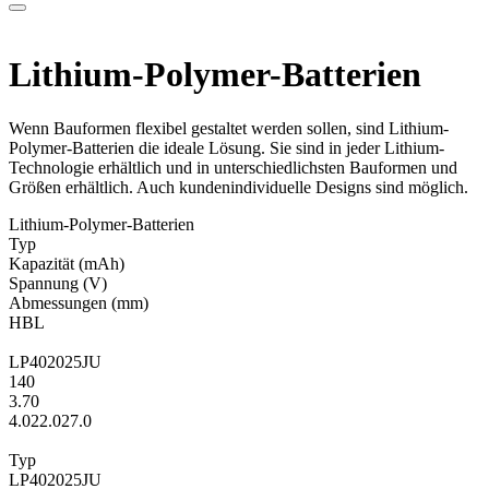
Lithium-Polymer-Batterien
Wenn Bauformen flexibel gestaltet werden sollen, sind Lithium-
Polymer-Batterien die ideale Lösung. Sie sind in jeder Lithium-
Technologie erhältlich und in unterschiedlichsten Bauformen und
Größen erhältlich. Auch kundenindividuelle Designs sind möglich.
Lithium-Polymer-Batterien
Typ
Kapa­zität
(mAh)
Span­nung
(V)
Ab­mes­sungen
(mm)
H
B
L
LP402025JU
140
3.70
4.0
22.0
27.0
Typ
LP402025JU