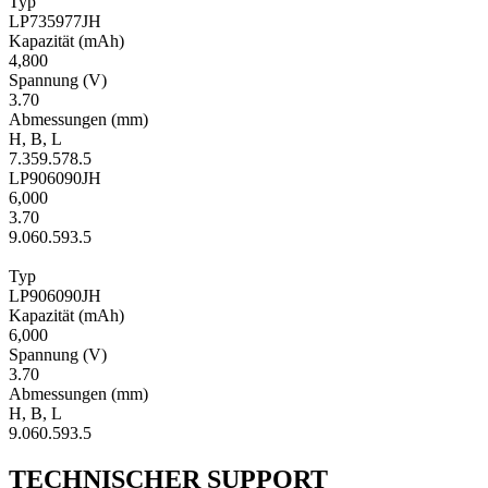
Typ
LP735977JH
Kapa­zität
(mAh)
4,800
Span­nung
(V)
3.70
Ab­mes­sungen
(mm)
H
,
B
,
L
7.3
59.5
78.5
LP906090JH
6,000
3.70
9.0
60.5
93.5
Typ
LP906090JH
Kapa­zität
(mAh)
6,000
Span­nung
(V)
3.70
Ab­mes­sungen
(mm)
H
,
B
,
L
9.0
60.5
93.5
TECHNISCHER SUPPORT